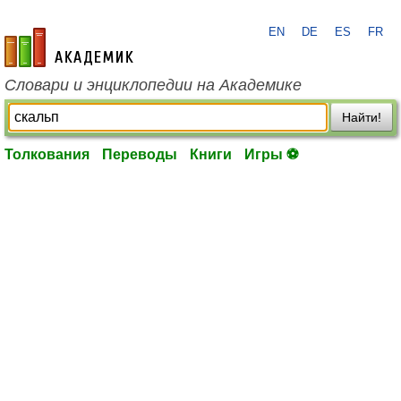
EN
DE
ES
FR
academic.ru
Словари и энциклопедии на Академике
Найти!
Толкования
Переводы
Книги
Игры ⚽