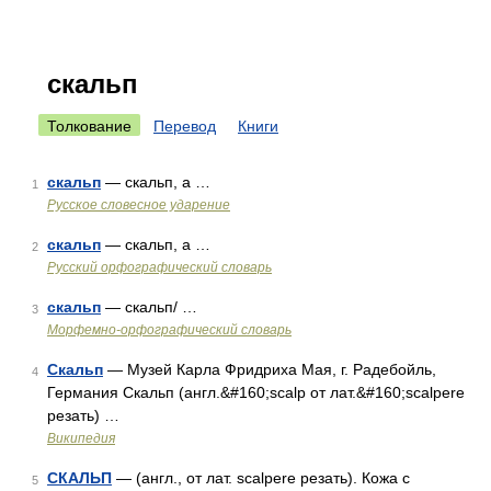
скальп
Толкование
Перевод
Книги
скальп
— скальп, а …
1
Русское словесное ударение
скальп
— скальп, а …
2
Русский орфографический словарь
скальп
— скальп/ …
3
Морфемно-орфографический словарь
Скальп
— Музей Карла Фридриха Мая, г. Радебойль,
4
Германия Скальп (англ.&#160;scalp от лат.&#160;scalpere
резать) …
Википедия
СКАЛЬП
— (англ., от лат. scalpere резать). Кожа с
5