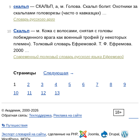
скальп
— СКАЛЬП, а, м. Голова. Скальп болит. Охотники за
9
скальпами головорезы (часто о кавказцах) …
Словарь русского арго
Скальп
— м. Кожа с волосами, снятая с головы
10
побежденного врага как военный трофей (у некоторых
племен). Толковый словарь Ефремовой. Т. Ф. Ефремова.
2000 …
Современный толковый словарь русского языка Ефремовой
Страницы
Следующая
→
1
2
3
4
5
6
7
8
9
10
11
12
13
© Академик, 2000-2026
18+
Обратная связь:
Техподдержка
,
Реклама на сайте
👣 Путешествия
Экспорт словарей на сайты
, сделанные на PHP,
Joomla,
Drupal,
WordPress, MODx.