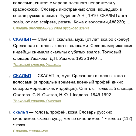
волосами, снятая с черепа пленного неприятеля у
краснокожих. Словарь иностранных слов, вошедших в
состав русского языка. Чудинов А.Н., 1910. СКАЛЬП англ.
scalp, от лат. scalpere, резать. Кожа с волосами,&#8230; …
Словарь иностранных слов русского языка
СКАЛЬП
— СКАЛЬП, скальпа, муж. (от лат. scalpo скребу).
6
Срезанная с головы кожа с волосами. Североамериканские
индейцы снимали скальпы с убитых врагов. Толковый
словарь Ушакова. Д.Н. Ушаков. 1935 1940 …
Толковый словарь Ушакова
СКАЛЬП
— СКАЛЬП, а, муж. Срезанная с головы кожа с
7
волосами (в прошлые времена военный трофей диких
североамериканских индейцев). Снять с. Толковый словарь
Ожегова. С.И. Ожегов, Н.Ю. Шведова. 1949 1992 …
Толковый словарь Ожегова
скальп
— голова, трофей, кожа Словарь русских
8
синонимов. скальп сущ., кол во синонимов: 4 • голова (112)
• кожа …
Словарь синонимов