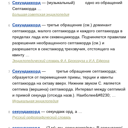
Секундаккорд
— (музыкальный) одно из обращений
5
Септаккорда …
Большая советская энциклопедия
Секундаккорд
— третье обращение (см.) доминант
6
септаккорда, малого септаккорда и каждого септаккорда в
пределах лада или секвенцаккорда. Подчиняется правилам
разрешения необращенного септаккорда (см.) и
разрешается в секстаккорд трехзвучия, отстоящего на
квинту …
Энциклопедический словарь Ф.А. Брокгауза и И.А. Ефрона
Секундаккорд
— третье обращение септаккорда;
7
образуется от перемещения примы, терции и квинты
септаккорда на октаву вверх. Нижним звуком С. является
септима (вершина) септаккорда. Интервал между септимой
и примой секунда (отсюда назв.). Наиболее&#8230; …
Музыкальная энциклопедия
секундаккорд
— секундакк орд, а …
8
Русский орфографический словарь
секундаккорд
— (2 м); мн. секундакко/рды, Р. секундакко/