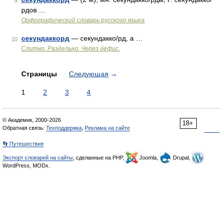
9
рдов …
Орфографический словарь русского языка
секундаккорд
— секундакко/рд, а …
10
Слитно. Раздельно. Через дефис.
Страницы
Следующая
→
1
2
3
4
© Академик, 2000-2026
18+
Обратная связь:
Техподдержка
,
Реклама на сайте
👣 Путешествия
Экспорт словарей на сайты
, сделанные на PHP,
Joomla,
Drupal,
WordPress, MODx.