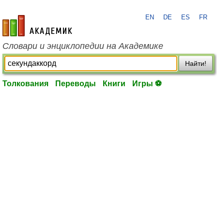
EN
DE
ES
FR
academic.ru
Словари и энциклопедии на Академике
Найти!
Толкования
Переводы
Книги
Игры ⚽