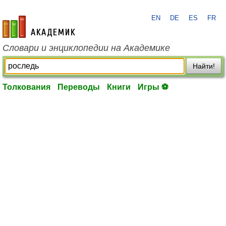
EN
DE
ES
FR
academic.ru
Словари и энциклопедии на Академике
Найти!
Толкования
Переводы
Книги
Игры ⚽