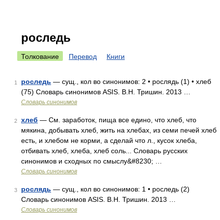
роследь
Толкование
Перевод
Книги
роследь
— сущ., кол во синонимов: 2 • рослядь (1) • хлеб
1
(75) Словарь синонимов ASIS. В.Н. Тришин. 2013 …
Словарь синонимов
хлеб
— См. заработок, пища все едино, что хлеб, что
2
мякина, добывать хлеб, жить на хлебах, из семи печей хлеб
есть, и хлебом не корми, а сделай что л., кусок хлеба,
отбивать хлеб, хлеба, хлеб соль... Словарь русских
синонимов и сходных по смыслу&#8230; …
Словарь синонимов
рослядь
— сущ., кол во синонимов: 1 • роследь (2)
3
Словарь синонимов ASIS. В.Н. Тришин. 2013 …
Словарь синонимов