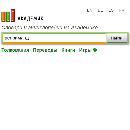
EN
DE
ES
FR
academic.ru
Словари и энциклопедии на Академике
Найти!
Толкования
Переводы
Книги
Игры ⚽