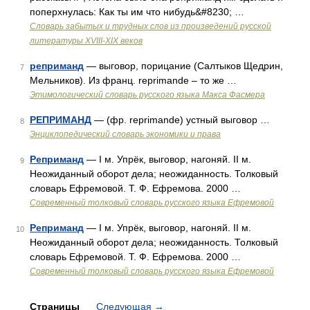
поперхнулась: Как ты им что нибудь&#8230; …
Словарь забытых и трудных слов из произведений русской
литературы ХVIII-ХIХ веков
реприманд
— выговор, порицание (Салтыков Щедрин,
7
Мельников). Из франц. reprimande – то же …
Этимологический словарь русского языка Макса Фасмера
РЕПРИМАНД
— (фр. reprimande) устный выговор …
8
Энциклопедический словарь экономики и права
Реприманд
— I м. Упрёк, выговор, нагоняй. II м.
9
Неожиданный оборот дела; неожиданность. Толковый
словарь Ефремовой. Т. Ф. Ефремова. 2000 …
Современный толковый словарь русского языка Ефремовой
Реприманд
— I м. Упрёк, выговор, нагоняй. II м.
10
Неожиданный оборот дела; неожиданность. Толковый
словарь Ефремовой. Т. Ф. Ефремова. 2000 …
Современный толковый словарь русского языка Ефремовой
Страницы
Следующая
→