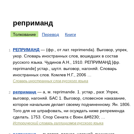
реприманд
Толкование
Перевод
Книги
РЕПРИМАНД
— (фр., от лат. reprimenda). Выговор, упрек,
1
укор. Словарь иностранных слов, вошедших в состав
русского языка. Чудинов А.Н., 1910. РЕПРИМАНД [фр.
reprimande] устар., шутл. выговор, нагоняй. Словарь
иностранных слов. Комлев Н.Г., 2006 …
Словарь иностранных слов русского языка
реприманд
— а, м. reprimande. 1. устар., разг. Упрек,
2
выговор, нагоняй. БАС 1. Выговор, словесное наказание,
которое начальник делает своему подчиненному. Ян. 1806.
Того для не штрафовать, ни осуждать ниже репременда
сделать. 1753. Спор Сената с Воен.&#8230; …
Исторический словарь галлицизмов русского языка