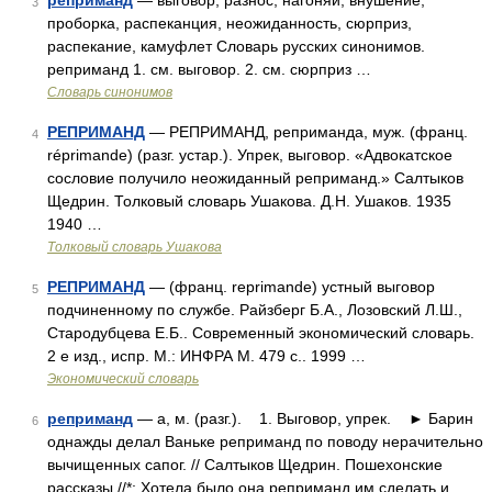
реприманд
— выговор, разнос, нагоняй, внушение,
3
проборка, распеканция, неожиданность, сюрприз,
распекание, камуфлет Словарь русских синонимов.
реприманд 1. см. выговор. 2. см. сюрприз …
Словарь синонимов
РЕПРИМАНД
— РЕПРИМАНД, реприманда, муж. (франц.
4
réprimande) (разг. устар.). Упрек, выговор. «Адвокатское
сословие получило неожиданный реприманд.» Салтыков
Щедрин. Толковый словарь Ушакова. Д.Н. Ушаков. 1935
1940 …
Толковый словарь Ушакова
РЕПРИМАНД
— (франц. reprimande) устный выговор
5
подчиненному по службе. Райзберг Б.А., Лозовский Л.Ш.,
Стародубцева Е.Б.. Современный экономический словарь.
2 е изд., испр. М.: ИНФРА М. 479 с.. 1999 …
Экономический словарь
реприманд
— а, м. (разг.). 1. Выговор, упрек. ► Барин
6
однажды делал Ваньке реприманд по поводу нерачительно
вычищенных сапог. // Салтыков Щедрин. Пошехонские
рассказы //*; Хотела было она реприманд им сделать и