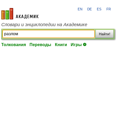
EN
DE
ES
FR
academic.ru
Словари и энциклопедии на Академике
Найти!
Толкования
Переводы
Книги
Игры ⚽