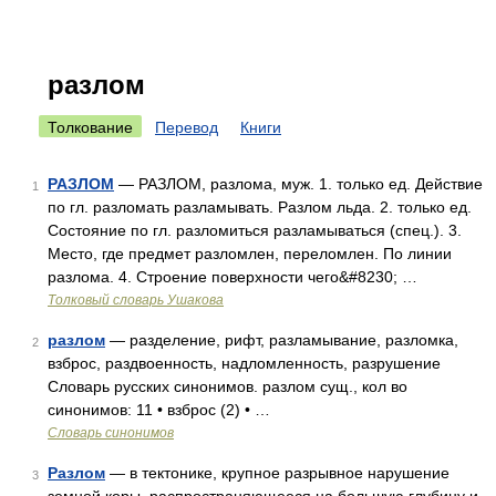
разлом
Толкование
Перевод
Книги
РАЗЛОМ
— РАЗЛОМ, разлома, муж. 1. только ед. Действие
1
по гл. разломать разламывать. Разлом льда. 2. только ед.
Состояние по гл. разломиться разламываться (спец.). 3.
Место, где предмет разломлен, переломлен. По линии
разлома. 4. Строение поверхности чего&#8230; …
Толковый словарь Ушакова
разлом
— разделение, рифт, разламывание, разломка,
2
взброс, раздвоенность, надломленность, разрушение
Словарь русских синонимов. разлом сущ., кол во
синонимов: 11 • взброс (2) • …
Словарь синонимов
Разлом
— в тектонике, крупное разрывное нарушение
3