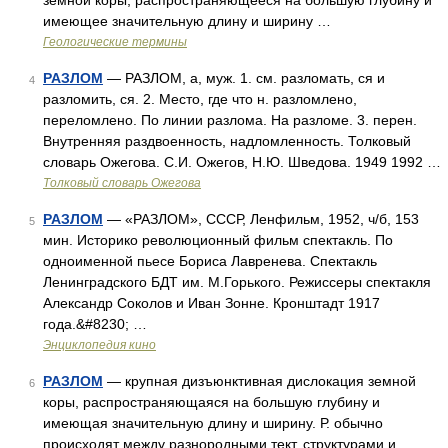
земной коры, распространяющееся на большую глубину и
имеющее значительную длину и ширину …
Геологические термины
РАЗЛОМ
— РАЗЛОМ, а, муж. 1. см. разломать, ся и
4
разломить, ся. 2. Место, где что н. разломлено,
переломлено. По линии разлома. На разломе. 3. перен.
Внутренняя раздвоенность, надломленность. Толковый
словарь Ожегова. С.И. Ожегов, Н.Ю. Шведова. 1949 1992 …
Толковый словарь Ожегова
РАЗЛОМ
— «РАЗЛОМ», СССР, Ленфильм, 1952, ч/б, 153
5
мин. Историко революционный фильм спектакль. По
одноименной пьесе Бориса Лавренева. Спектакль
Ленинградского БДТ им. М.Горького. Режиссеры спектакля
Александр Соколов и Иван Зонне. Кронштадт 1917
года.&#8230; …
Энциклопедия кино
РАЗЛОМ
— крупная дизъюнктивная дислокация земной
6
коры, распространяющаяся на большую глубину и
имеющая значительную длину и ширину. Р. обычно
происходят между разнородными тект. структурами и