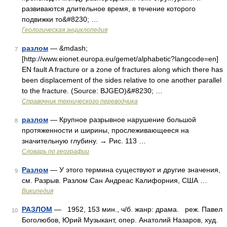
развиваются длительное время, в течение которого
подвижки то&#8230; …
Геологическая энциклопедия
разлом
— &mdash;
7
[http://www.eionet.europa.eu/gemet/alphabetic?langcode=en]
EN fault A fracture or a zone of fractures along which there has
been displacement of the sides relative to one another parallel
to the fracture. (Source: BJGEO)&#8230; …
Справочник технического переводчика
разлом
— Крупное разрывное нарушение большой
8
протяженности и ширины, прослеживающееся на
значительную глубину. → Рис. 113 …
Словарь по географии
Разлом
— У этого термина существуют и другие значения,
9
см. Разрыв. Разлом Сан Андреас Калифорния, США …
Википедия
РАЗЛОМ
— 1952, 153 мин., ч/б. жанр: драма. реж. Павел
10
Боголюбов, Юрий Музыкант, опер. Анатолий Назаров, худ.