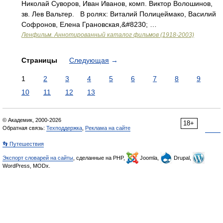
Николай Суворов, Иван Иванов, комп. Виктор Волошинов,
зв. Лев Вальтер. В ролях: Виталий Полицеймако, Василий
Софронов, Елена Грановская,&#8230; …
Ленфильм. Аннотированный каталог фильмов (1918-2003)
Страницы
Следующая
→
1
2
3
4
5
6
7
8
9
10
11
12
13
© Академик, 2000-2026
18+
Обратная связь:
Техподдержка
,
Реклама на сайте
👣 Путешествия
Экспорт словарей на сайты
, сделанные на PHP,
Joomla,
Drupal,
WordPress, MODx.