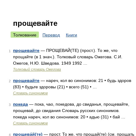
прощевайте
Толкование
Перевод
Книги
прощевайте
— ПРОЩЕВАЙ(ТЕ) (прост.). То же, что
1
прощайте (в 1 знач.). Толковый словарь Ожегова. С.И.
Ожегов, Н.Ю. Шведова. 1949 1992 …
Толковый словарь Ожегова
прощевайте
— нареч, кол во синонимов: 21 • будь здоров
2
(83) • будьте здоровы (21) • всего (51) • …
Словарь синонимов
покеда
— пока, чао, покедова, до свиданья, прощевайте,
3
прощевай, до свидания Словарь русских синонимов.
покеда нареч, кол во синонимов: 20 • адью (31) • бай …
Словарь синонимов
прощева́й(те)
— прост. То же, что прощай(те) (см. прощать
4