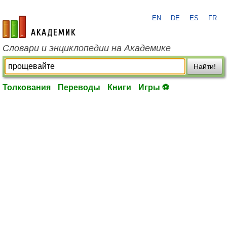
EN
DE
ES
FR
academic.ru
Словари и энциклопедии на Академике
Найти!
Толкования
Переводы
Книги
Игры ⚽