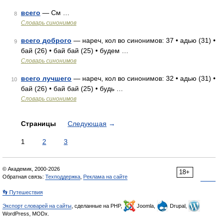
всего
— См …
8
Словарь синонимов
всего доброго
— нареч, кол во синонимов: 37 • адью (31) •
9
бай (26) • бай бай (25) • будем …
Словарь синонимов
всего лучшего
— нареч, кол во синонимов: 32 • адью (31) •
10
бай (26) • бай бай (25) • будь …
Словарь синонимов
Страницы
Следующая
→
1
2
3
© Академик, 2000-2026
18+
Обратная связь:
Техподдержка
,
Реклама на сайте
👣 Путешествия
Экспорт словарей на сайты
, сделанные на PHP,
Joomla,
Drupal,
WordPress, MODx.