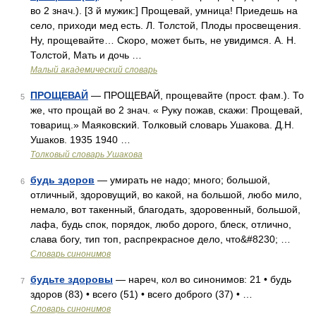
во 2 знач.). [3 й мужик:] Прощевай, умница! Приедешь на
село, приходи мед есть. Л. Толстой, Плоды просвещения.
Ну, прощевайте… Скоро, может быть, не увидимся. А. Н.
Толстой, Мать и дочь …
Малый академический словарь
ПРОЩЕВАЙ
— ПРОЩЕВАЙ, прощевайте (прост. фам.). То
5
же, что прощай во 2 знач. « Руку пожав, скажи: Прощевай,
товарищ.» Маяковский. Толковый словарь Ушакова. Д.Н.
Ушаков. 1935 1940 …
Толковый словарь Ушакова
будь здоров
— умирать не надо; много; большой,
6
отличный, здоровущий, во какой, на большой, любо мило,
немало, вот такенный, благодать, здоровенный, большой,
лафа, будь спок, порядок, любо дорого, блеск, отлично,
слава богу, тип топ, распрекрасное дело, что&#8230; …
Словарь синонимов
будьте здоровы
— нареч, кол во синонимов: 21 • будь
7
здоров (83) • всего (51) • всего доброго (37) • …
Словарь синонимов