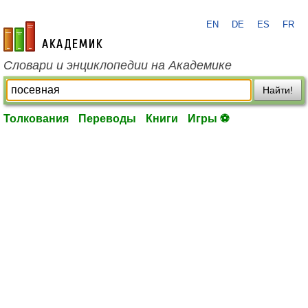
EN
DE
ES
FR
academic.ru
Словари и энциклопедии на Академике
Найти!
Толкования
Переводы
Книги
Игры ⚽