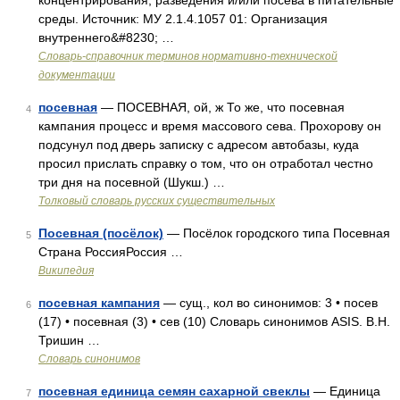
концентрирования, разведения и/или посева в питательные
среды. Источник: МУ 2.1.4.1057 01: Организация
внутреннего&#8230; …
Словарь-справочник терминов нормативно-технической
документации
посевная
— ПОСЕВНАЯ, ой, ж То же, что посевная
4
кампания процесс и время массового сева. Прохорову он
подсунул под дверь записку с адресом автобазы, куда
просил прислать справку о том, что он отработал честно
три дня на посевной (Шукш.) …
Толковый словарь русских существительных
Посевная (посёлок)
— Посёлок городского типа Посевная
5
Страна РоссияРоссия …
Википедия
посевная кампания
— сущ., кол во синонимов: 3 • посев
6
(17) • посевная (3) • сев (10) Словарь синонимов ASIS. В.Н.
Тришин …
Словарь синонимов
посевная единица семян сахарной свеклы
— Единица
7