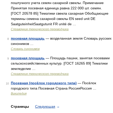
поштучного учета семян сахарной свеклы. Примечание
Принятая посевная единица равна 222 000 шт. семян.
[ГОСТ 20578 85] Тематики свекла сахарная Обобщающие
термины семена сахарной свеклы EN seed unit DE
SaatguteinheitSaatgutunit FR unité de …
Справочник технического переводчика
посевная площадь
— возделанная земля Словарь русских
8
синонимов …
Словарь синонимов
посевная площадь
— Площадь пашни, занятая посевами
9
сельскохозяйственных культур. [ГОСТ 16265 89] Тематики
земледелие …
Справочник технического переводчика
Посевная (посёлок городского типа)
— Посёлок
10
городского типа Посевная Страна РоссияРоссия …
Википедия
Страницы
Следующая
→