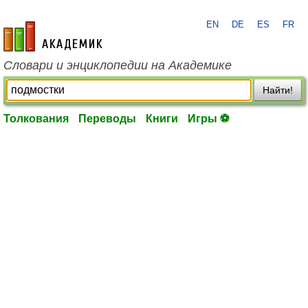
EN
DE
ES
FR
academic.ru
Словари и энциклопедии на Академике
Найти!
Толкования
Переводы
Книги
Игры ⚽