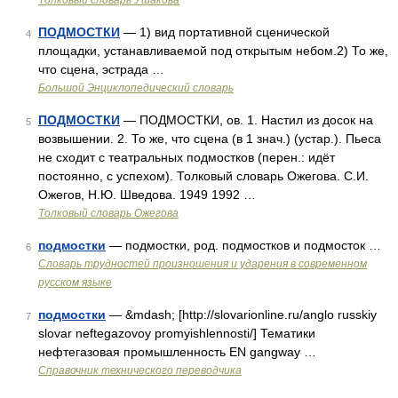
Толковый словарь Ушакова
ПОДМОСТКИ
— 1) вид портативной сценической
4
площадки, устанавливаемой под открытым небом.2) То же,
что сцена, эстрада …
Большой Энциклопедический словарь
ПОДМОСТКИ
— ПОДМОСТКИ, ов. 1. Настил из досок на
5
возвышении. 2. То же, что сцена (в 1 знач.) (устар.). Пьеса
не сходит с театральных подмостков (перен.: идёт
постоянно, с успехом). Толковый словарь Ожегова. С.И.
Ожегов, Н.Ю. Шведова. 1949 1992 …
Толковый словарь Ожегова
подмостки
— подмостки, род. подмостков и подмосток …
6
Словарь трудностей произношения и ударения в современном
русском языке
подмостки
— &mdash; [http://slovarionline.ru/anglo russkiy
7
slovar neftegazovoy promyishlennosti/] Тематики
нефтегазовая промышленность EN gangway …
Справочник технического переводчика