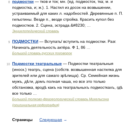
подмостки
— тков и ток; мн. (ед. подмосток, тка; м. и
8
подмостка, и; ж.). 1. Настил из досок на возвышении,
устраиваемый для каких л. надобностей. Деревянные п. П.
гильотины. Везде п., везде стройка. Красить купол без
подмостков. 2. Сцена, эстрада.&#8230; …
Энциклопедический словарь
ПОДМОСТКИ
— Вступать/ вступить на подмостки. Разг.
9
Начинать деятельность актёра. Ф 1, 86 …
Большой словарь русских поговорок
Подмостки театральные
— Подмостки театральныя
10
(иноск.) театръ, сцена (собств. возвышенная настилка для
зрителей или для самаго зрѣлища). Ср. Семейная жизнь
мужъ, дѣти, домъ полная чаша, но все это только
обстановка, вродѣ какъ на театральныхъ подмосткахъ, гдѣ
все только …
Большой толково-фразеологический словарь Михельсона
(оригинальная орфография)
Страницы
Следующая
→