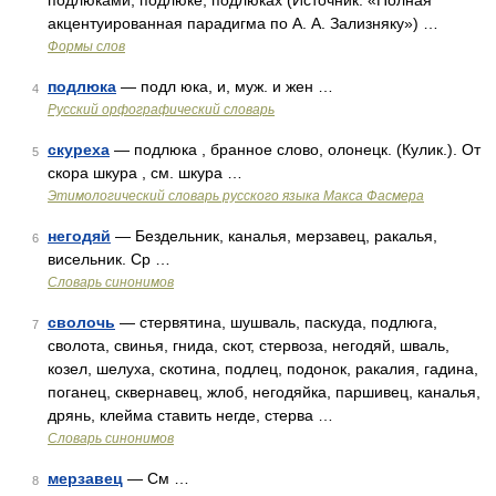
подлюками, подлюке, подлюках (Источник: «Полная
акцентуированная парадигма по А. А. Зализняку») …
Формы слов
подлюка
— подл юка, и, муж. и жен …
4
Русский орфографический словарь
скуреха
— подлюка , бранное слово, олонецк. (Кулик.). От
5
скора шкура , см. шкура …
Этимологический словарь русского языка Макса Фасмера
негодяй
— Бездельник, каналья, мерзавец, ракалья,
6
висельник. Ср …
Словарь синонимов
сволочь
— стервятина, шушваль, паскуда, подлюга,
7
сволота, свинья, гнида, скот, стервоза, негодяй, шваль,
козел, шелуха, скотина, подлец, подонок, ракалия, гадина,
поганец, сквернавец, жлоб, негодяйка, паршивец, каналья,
дрянь, клейма ставить негде, стерва …
Словарь синонимов
мерзавец
— См …
8