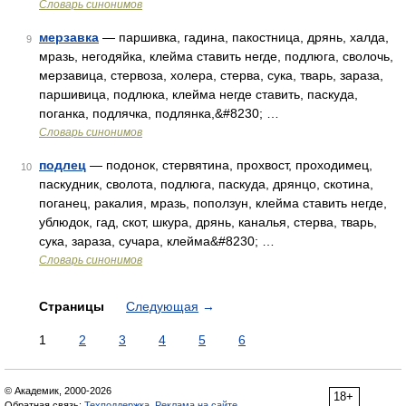
Словарь синонимов
мерзавка
— паршивка, гадина, пакостница, дрянь, халда,
9
мразь, негодяйка, клейма ставить негде, подлюга, сволочь,
мерзавица, стервоза, холера, стерва, сука, тварь, зараза,
паршивица, подлюка, клейма негде ставить, паскуда,
поганка, подлячка, подлянка,&#8230; …
Словарь синонимов
подлец
— подонок, стервятина, прохвост, проходимец,
10
паскудник, сволота, подлюга, паскуда, дрянцо, скотина,
поганец, ракалия, мразь, поползун, клейма ставить негде,
ублюдок, гад, скот, шкура, дрянь, каналья, стерва, тварь,
сука, зараза, сучара, клейма&#8230; …
Словарь синонимов
Страницы
Следующая
→
1
2
3
4
5
6
© Академик, 2000-2026
18+
Обратная связь:
Техподдержка
,
Реклама на сайте