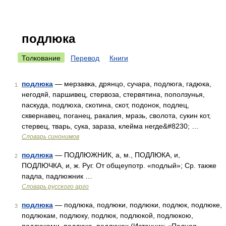
подлюка
Толкование
Перевод
Книги
подлюка
— мерзавка, дрянцо, сучара, подлюга, гадюка,
1
негодяй, паршивец, стервоза, стервятина, поползунья,
паскуда, подлюха, скотина, скот, подонок, подлец,
сквернавец, поганец, ракалия, мразь, сволота, сукин кот,
стервец, тварь, сука, зараза, клейма негде&#8230; …
Словарь синонимов
подлюка
— ПОДЛЮЖНИК, а, м., ПОДЛЮКА, и,
2
ПОДЛЮЧКА, и, ж. Руг. От общеупотр. «подлый»; Ср. также
падла, падлюжник …
Словарь русского арго
подлюка
— подлюка, подлюки, подлюки, подлюк, подлюке,
3
подлюкам, подлюку, подлюк, подлюкой, подлюкою,