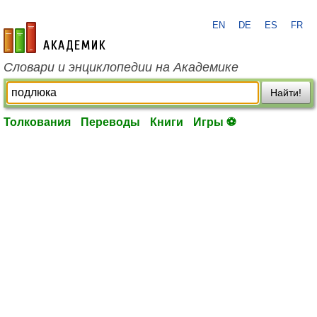
EN
DE
ES
FR
academic.ru
Словари и энциклопедии на Академике
Найти!
Толкования
Переводы
Книги
Игры ⚽