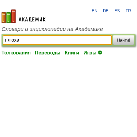
EN
DE
ES
FR
academic.ru
Словари и энциклопедии на Академике
Найти!
Толкования
Переводы
Книги
Игры ⚽