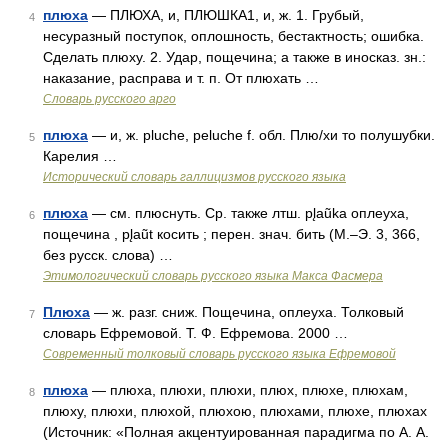
плюха
— ПЛЮХА, и, ПЛЮШКА1, и, ж. 1. Грубый,
4
несуразный поступок, оплошность, бестактность; ошибка.
Сделать плюху. 2. Удар, пощечина; а также в иносказ. зн.:
наказание, расправа и т. п. От плюхать …
Словарь русского арго
плюха
— и, ж. pluche, peluche f. обл. Плю/хи то полушубки.
5
Карелия …
Исторический словарь галлицизмов русского языка
плюха
— см. плюснуть. Ср. также лтш. pl̨aũka оплеуха,
6
пощечина , рl̨аũt косить ; перен. знач. бить (М.–Э. 3, 366,
без русск. слова) …
Этимологический словарь русского языка Макса Фасмера
Плюха
— ж. разг. сниж. Пощечина, оплеуха. Толковый
7
словарь Ефремовой. Т. Ф. Ефремова. 2000 …
Современный толковый словарь русского языка Ефремовой
плюха
— плюха, плюхи, плюхи, плюх, плюхе, плюхам,
8
плюху, плюхи, плюхой, плюхою, плюхами, плюхе, плюхах
(Источник: «Полная акцентуированная парадигма по А. А.