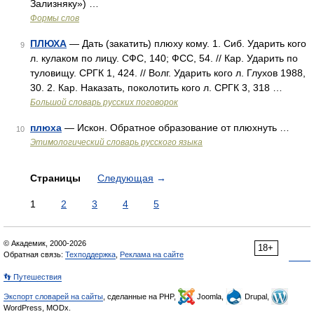
Зализняку») …
Формы слов
ПЛЮХА
— Дать (закатить) плюху кому. 1. Сиб. Ударить кого
9
л. кулаком по лицу. СФС, 140; ФСС, 54. // Кар. Ударить по
туловищу. СРГК 1, 424. // Волг. Ударить кого л. Глухов 1988,
30. 2. Кар. Наказать, поколотить кого л. СРГК 3, 318 …
Большой словарь русских поговорок
плюха
— Искон. Обратное образование от плюхнуть …
10
Этимологический словарь русского языка
Страницы
Следующая
→
1
2
3
4
5
© Академик, 2000-2026
18+
Обратная связь:
Техподдержка
,
Реклама на сайте
👣 Путешествия
Экспорт словарей на сайты
, сделанные на PHP,
Joomla,
Drupal,
WordPress, MODx.