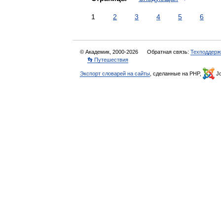
1
2
3
4
5
6
© Академик, 2000-2026
Обратная связь:
Техподдерж
👣 Путешествия
Экспорт словарей на сайты
, сделанные на PHP,
Jo