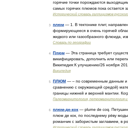
горячие точки порождаются выходящим
самых горячих плюмов пока остается 
Исторический словарь галлицизмов русског
плюм
— 1. В тектонике плит, направле
3
формирующееся в очень горячей облас
жидкого или газообразного флюида, из
Словарь по географии
Плюм
— Эта страница требует сущест
4
викифицировать, дополнить или перепи
Википедия:К улучшению/26 ноября 201
Википедия
ПЛЮМ
— – по современным данным и в
5
сравнению с окружающей средой) мате
границы нижней и верхней мантии. Ког
Палеомагнитология, петромагнитология и г
плюм-де-кок
— plume de coq. Петушин
6
плюм де кок, по последнему рёву моды,
романчик с забористым заглавием, в ро
Исторический словарь галлицизмов русског