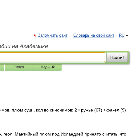
Запомнить сайт
Словарь на свой сайт
RU
едии на Академике
Найти!
Книги
Игры ⚽
ов. плюм сущ., кол во синонимов: 2 • ружье (67) • факел (9)
ро. геол. Мантийный плюм под Исландией принято считать, что