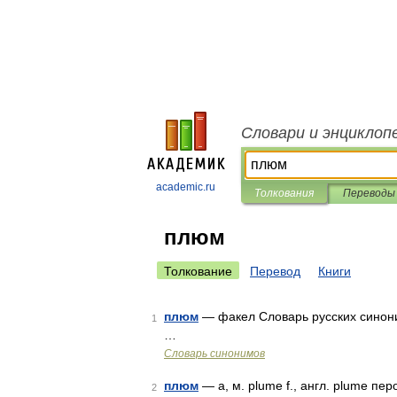
Словари и энциклоп
academic.ru
Толкования
Переводы
плюм
Толкование
Перевод
Книги
плюм
— факел Словарь русских синоним
1
…
Словарь синонимов
плюм
— а, м. plume f., англ. plume пе
2