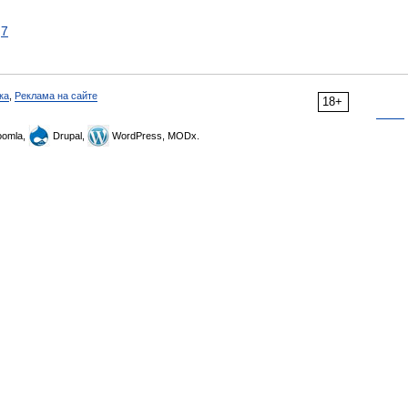
7
ка
,
Реклама на сайте
18+
omla,
Drupal,
WordPress, MODx.