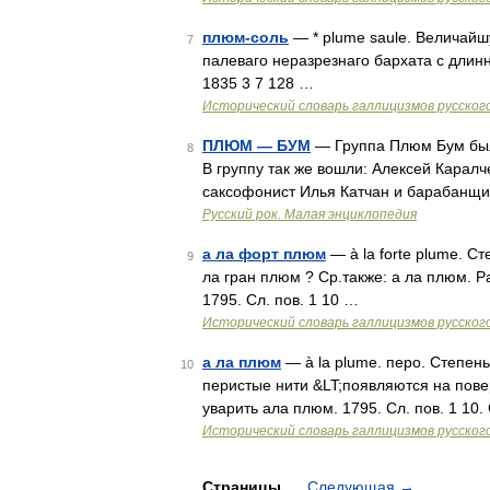
плюм-соль
— * plume saule. Величайш
7
палеваго неразрезнаго бархата с длинн
1835 3 7 128 …
Исторический словарь галлицизмов русског
ПЛЮМ — БУМ
— Группа Плюм Бум была
8
В группу так же вошли: Алексей Каралче
саксофонист Илья Катчан и барабанщик
Русский рок. Малая энциклопедия
а ла форт плюм
— à la forte plume. С
9
ла гран плюм ? Ср.также: а ла плюм. Р
1795. Сл. пов. 1 10 …
Исторический словарь галлицизмов русског
а ла плюм
— à la plume. перо. Степен
10
перистые нити &LT;появляются на пове
уварить ала плюм. 1795. Сл. пов. 1 10.
Исторический словарь галлицизмов русског
Страницы
Следующая
→