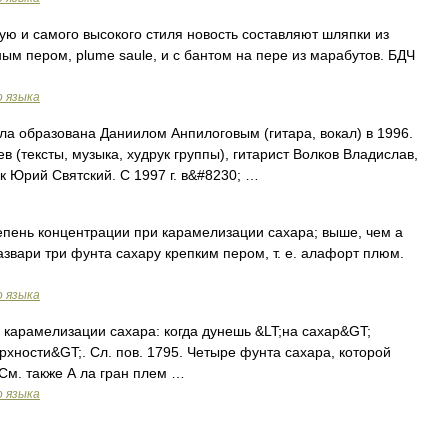
ую и самого высокого стиля новость составляют шляпки из
ым пером, plume saule, и с бантом на пере из марабутов. БДЧ
о языка
 образована Даниилом Анпилоговым (гитара, вокал) в 1996.
в (тексты, музыка, худрук группы), гитарист Волков Владислав,
 Юрий Святский. С 1997 г. в&#8230; …
тепень концентрации при карамелизации сахара; выше, чем а
азвари три фунта сахару крепким пером, т. е. алафорт плюм.
о языка
ь карамелизации сахара: когда дунешь &LT;на сахар&GT;
рхности&GT;. Сл. пов. 1795. Четыре фунта сахара, которой
 См. также А ла гран плем …
о языка