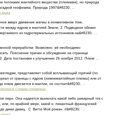
и потоками мантийного вещества (плюмами), но природа
загадкой геофизика. Природа 1997&#8230; …
о языка
нное вверх движение магмы в конвективном токе,
ти между ядром и мантией Земли. 2. Подводное облако
вергаемого из гидротермальных источников на&#8230; …
венной переработки. Возможно, её необходимо
сать. Пояснение причин и обсуждение на странице
2. Дата постановки к улучшению 26 ноября 2012. Плюм …
зглядам, представляет собой всплывающий горячий (по
риал от границы с ядром (нижнемантийные плюмы) или от
да плюм двигается в мантии, он состоит&#8230; …
еология. Словарь-справочник.
ое перо. Она надеется вынюхать какой либо шикарный ток с
 или, по крайней мере, какой н. пикантный французский
де деми девиц . С. Витте Мой роман. //&#8230; …
о языка