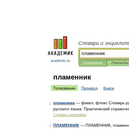
Словари и энциклоп
academic.ru
Толкования
Переводы
пламенник
Толкование
Перевод
Книги
пламенник
— факел, флокс Словарь ру
1
русского языка. Практический справочни
Словарь синонимов
ПЛАМЕННИК
— ПЛАМЕННИК, пламенника,
2