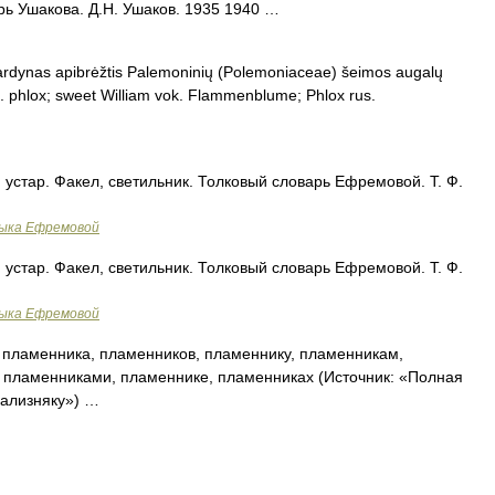
арь Ушакова. Д.Н. Ушаков. 1935 1940 …
 vardynas apibrėžtis Palemoninių (Polemoniaceae) šeimos augalų
ngl. phlox; sweet William vok. Flammenblume; Phlox rus.
м. устар. Факел, светильник. Толковый словарь Ефремовой. Т. Ф.
зыка Ефремовой
м. устар. Факел, светильник. Толковый словарь Ефремовой. Т. Ф.
зыка Ефремовой
пламенника, пламенников, пламеннику, пламенникам,
 пламенниками, пламеннике, пламенниках (Источник: «Полная
Зализняку») …