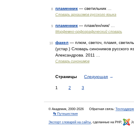
пламенник
— светильник …
8
Cловарь архаизмов русского языка
пламенник
— плам/ен/ник/ …
9
Морфемно-орфографический словарь
факел
— плюм, светоч, пламя, светил
10
(устар.) Словарь синонимов русского яз
Александрова. 2011 …
Словарь синонимов
Страницы
Следующая
→
1
2
3
© Академик, 2000-2026
Обратная связь:
Техподдерж
👣 Путешествия
Экспорт словарей на сайты
, сделанные на PHP,
Jo