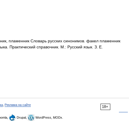
ьник, пламенник Словарь русских синонимов. факел пламенник
ыка. Практический справочник. М.: Русский язык. З. Е.
ка
,
Реклама на сайте
18+
omla,
Drupal,
WordPress, MODx.