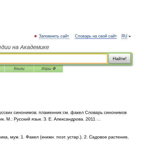
Запомнить сайт
Словарь на свой сайт
RU
едии на Академике
Найти!
Книги
Игры ⚽
сских синонимов. пламенник см. факел Словарь синонимов
к. М.: Русский язык. З. Е. Александрова. 2011 …
 муж. 1. Факел (книжн. поэт. устар.). 2. Садовое растение,