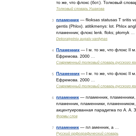
то же, что флокс (бот.). Толковый слов
Толковый словарь Ушакова
пламенник
— flioksas statusas T sritis
3
gentis (Phlox). atitikmenys: lot. Phlox a
пламенник; флокс lenk. floks; płomyk …
Dekoratyvinių augalų vardynas
Пламенник
— I м. то же, что флокс II 
4
Ефремова. 2000 …
Современный толковый словарь русского я
Пламенник
— I м. то же, что флокс II 
5
Ефремова. 2000 …
Современный толковый словарь русского я
пламенник
— пламенник, пламенники, 
6
пламенник, пламенники, пламенником,
акцентуированная парадигма по А. А. 
Формы слов
пламенник
— пл аменник, а …
7
Русский орфографический словарь