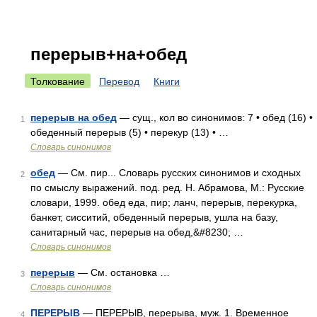
перерыв+на+обед
Толкование
Перевод
Книги
перерыв на обед
— сущ., кол во синонимов: 7 • обед (16) •
1
обеденный перерыв (5) • перекур (13) • …
Словарь синонимов
обед
— См. пир... Словарь русских синонимов и сходных
2
по смыслу выражений. под. ред. Н. Абрамова, М.: Русские
словари, 1999. обед еда, пир; ланч, перерыв, перекурка,
банкет, сисситий, обеденный перерыв, ушла на базу,
санитарный час, перерыв на обед,&#8230; …
Словарь синонимов
перерыв
— См. остановка …
3
Словарь синонимов
ПЕРЕРЫВ
— ПЕРЕРЫВ, перерыва, муж. 1. Временное
4