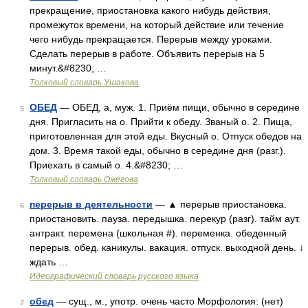
прекращение, приостановка какого нибудь действия,
промежуток времени, на который действие или течение
чего нибудь прекращается. Перерыв между уроками.
Сделать перерыв в работе. Объявить перерыв на 5
минут.&#8230; …
Толковый словарь Ушакова
ОБЕД
— ОБЕД, а, муж. 1. Приём пищи, обычно в середине
5
дня. Пригласить на о. Прийти к обеду. Званый о. 2. Пища,
приготовленная для этой еды. Вкусный о. Отпуск обедов на
дом. 3. Время такой еды, обычно в середине дня (разг.).
Приехать в самый о. 4.&#8230; …
Толковый словарь Ожегова
перерыв в деятельности
— ▲ перерыв приостановка.
6
приостановить. пауза. передышка. перекур (разг). тайм аут.
антракт. перемена (школьная #). переменка. обеденный
перерыв. обед. каникулы. вакация. отпуск. выходной день. ↓
ждать …
Идеографический словарь русского языка
обед
— сущ., м., употр. очень часто Морфология: (нет)
7