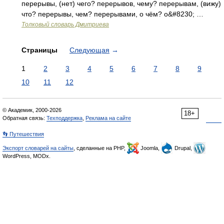
перерывы, (нет) чего? перерывов, чему? перерывам, (вижу)
что? перерывы, чем? перерывами, о чём? о&#8230; …
Толковый словарь Дмитриева
Страницы
Следующая
→
1
2
3
4
5
6
7
8
9
10
11
12
© Академик, 2000-2026
18+
Обратная связь:
Техподдержка
,
Реклама на сайте
👣 Путешествия
Экспорт словарей на сайты
, сделанные на PHP,
Joomla,
Drupal,
WordPress, MODx.