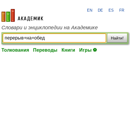
EN
DE
ES
FR
academic.ru
Словари и энциклопедии на Академике
Найти!
Толкования
Переводы
Книги
Игры ⚽