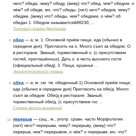
чего? обеда, чему? обеду, (вижу) что? обед, чем? обедом, о
чём? об обеде; мн. что? обеды, (нет) чего? обедов, чему?
обедам, (вижу) что? обеды, чем? обедами, о чём? об
обедах 1. Обедом называется&#8230; …
Толковый словарь Дмитриева
обед
— а; м. 1. Основной приём пищи, еда (обычно в
8
середине дня). Пригласить на о. Много съел за обедом. О.
в ресторане. Званый, торжественный о. (с присутствием
гостей, приглашённых). Дать о. в честь высокого гостя
(официальный обед). 2. Пища, кушанья …
Энциклопедический словарь
обед
— а; м. см. тж. обеденный 1) Основной приём пищи,
9
еда (обычно в середине дня) Пригласить на обе/д. Много
съел за обедом. Обе/д в ресторане. Званый,
торжественный обе/д. (с присутствием гос …
Словарь многих выражений
перерыв
— сущ., м., употр. сравн. часто Морфология:
10
(нет) чего? перерыва, чему? перерыву, (вижу) что?
перерыв, чем? перерывом, о чём? о перерыве; мн. что?