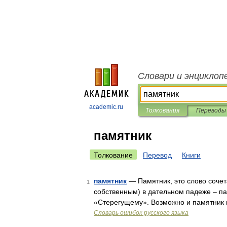
Словари и энциклоп
academic.ru
Толкования
Переводы
памятник
Толкование
Перевод
Книги
памятник
— Памятник, это слово соче
1
собственным) в дательном падеже – па
«Стерегущему». Возможно и памятник в 
Словарь ошибок русского языка