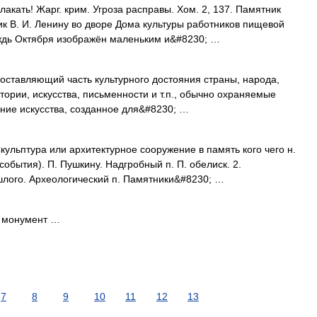
акать! Жарг. крим. Угроза расправы. Хом. 2, 137. Памятник
ик В. И. Ленину во дворе Дома культуры работников пищевой
ждь Октября изображён маленьким и&#8230; …
ставляющий часть культурного достояния страны, народа,
тории, искусства, письменности и т.п., обычно охраняемые
ние искусства, созданное для&#8230; …
ульптура или архитектурное сооружение в память кого чего н.
обытия). П. Пушкину. Надгробный п. П. обелиск. 2.
лого. Археологический п. Памятники&#8230; …
монумент …
7
8
9
10
11
12
13