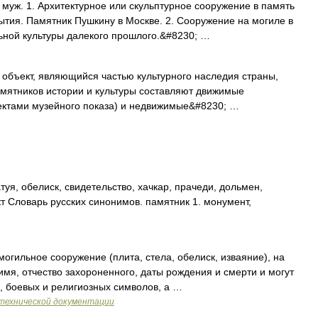
уж. 1. Архитектурное или скульптурное сооружение в память
бытия. Памятник Пушкину в Москве. 2. Сооружение на могиле в
ьной культуры далекого прошлого.&#8230; …
ект, являющийся частью культурного наследия страны,
амятников истории и культуры составляют движимые
ктами музейного показа) и недвижимые&#8230; …
…
уя, обелиск, свидетельство, хачкар, прачеди, дольмен,
т Словарь русских синонимов. памятник 1. монумент,
гильное сооружение (плита, стела, обелиск, изваяние), на
имя, отчество захороненного, даты рождения и смерти и могут
 боевых и религиозных символов, а …
технической документации