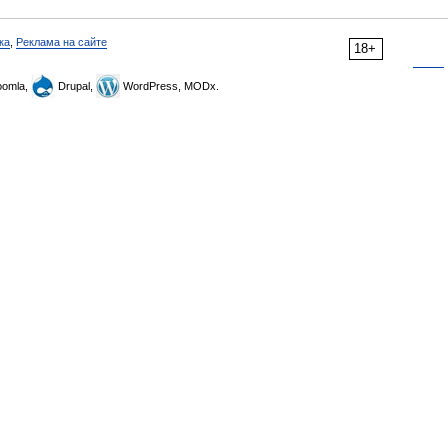
ка
,
Реклама на сайте
18+
omla,
Drupal,
WordPress, MODx.