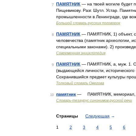
ПАМЯТНИК
— на твоей могиле будет пл
7
Пищевикову. Разг. Шутл. Устар. Памятн
промышленности в Ленинграде, где во
Большой словарь русских поговорок
ПАМЯТНИК
— ПАМЯТНИК, 1) объект, со
8
человечества (памятник археологии, ис
специальными законами). 2) произведе
Современная энциклопедия
ПАМЯТНИК
— ПАМЯТНИК, а, муж. 1. Ск
9
(выдающейся личности, исторического с
Сохранившийся предмет культуры прош
Толковый словарь Ожегова
памятник
— ПАМЯТНИК, мемориал, 
10
Словарь-тезаурус синонимов русской речи
Страницы
Следующая
→
1
2
3
4
5
6