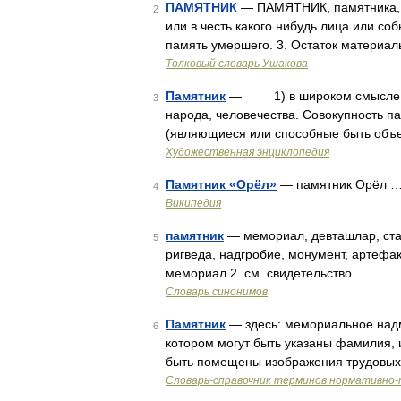
ПАМЯТНИК
— ПАМЯТНИК, памятника, м
2
или в честь какого нибудь лица или со
память умершего. 3. Остаток материал
Толковый словарь Ушакова
Памятник
— 1) в широком смысле объ
3
народа, человечества. Совокупность п
(являющиеся или способные быть объе
Художественная энциклопедия
Памятник «Орёл»
— памятник Орёл 
4
Википедия
памятник
— мемориал, девташлар, стат
5
ригведа, надгробие, монумент, артефак
мемориал 2. см. свидетельство …
Словарь синонимов
Памятник
— здесь: мемориальное надмо
6
котором могут быть указаны фамилия, 
быть помещены изображения трудовых,
Словарь-справочник терминов нормативно-