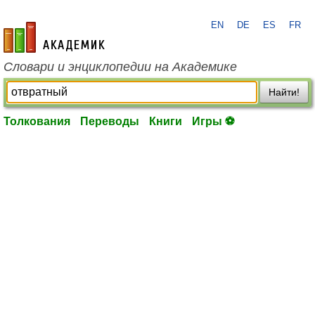
EN
DE
ES
FR
academic.ru
Словари и энциклопедии на Академике
Найти!
Толкования
Переводы
Книги
Игры ⚽