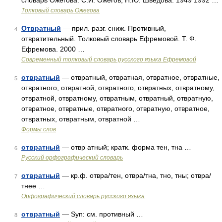
словарь Ожегова. С.И. Ожегов, Н.Ю. Шведова. 1949 1992 …
Толковый словарь Ожегова
Отвратный
— прил. разг. сниж. Противный,
4
отвратительный. Толковый словарь Ефремовой. Т. Ф.
Ефремова. 2000 …
Современный толковый словарь русского языка Ефремовой
отвратный
— отвратный, отвратная, отвратное, отвратные,
5
отвратного, отвратной, отвратного, отвратных, отвратному,
отвратной, отвратному, отвратным, отвратный, отвратную,
отвратное, отвратные, отвратного, отвратную, отвратное,
отвратных, отвратным, отвратной …
Формы слов
отвратный
— отвр атный; кратк. форма тен, тна …
6
Русский орфографический словарь
отвратный
— кр.ф. отвра/тен, отвра/тна, тно, тны; отвра/
7
тнее …
Орфографический словарь русского языка
отвратный
— Syn: см. противный …
8