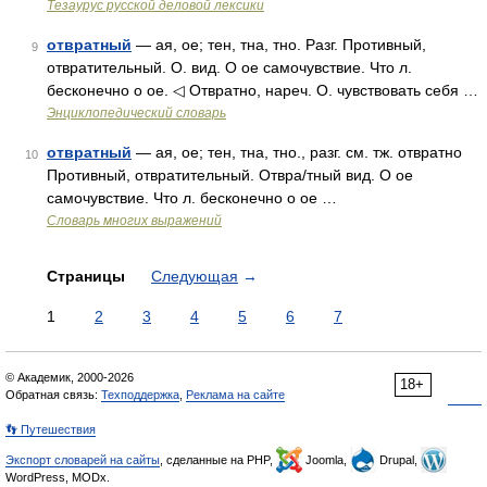
Тезаурус русской деловой лексики
отвратный
— ая, ое; тен, тна, тно. Разг. Противный,
9
отвратительный. О. вид. О ое самочувствие. Что л.
бесконечно о ое. ◁ Отвратно, нареч. О. чувствовать себя …
Энциклопедический словарь
отвратный
— ая, ое; тен, тна, тно., разг. см. тж. отвратно
10
Противный, отвратительный. Отвра/тный вид. О ое
самочувствие. Что л. бесконечно о ое …
Словарь многих выражений
Страницы
Следующая
→
1
2
3
4
5
6
7
© Академик, 2000-2026
18+
Обратная связь:
Техподдержка
,
Реклама на сайте
👣 Путешествия
Экспорт словарей на сайты
, сделанные на PHP,
Joomla,
Drupal,
WordPress, MODx.