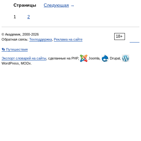
Страницы
Следующая
→
1
2
© Академик, 2000-2026
18+
Обратная связь:
Техподдержка
,
Реклама на сайте
👣 Путешествия
Экспорт словарей на сайты
, сделанные на PHP,
Joomla,
Drupal,
WordPress, MODx.