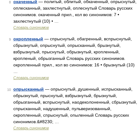
окаченный
— политый, облитый, обкаченный, опрыснутый,
8
оплесканный, захлестнутый, оплеснутый Словарь русских
синонимов. окаченный прил., кол во синонимов: 7 •
захлестнутый (10) • …
Словарь синонимов
окропленный
— спрыснутый, обагренный, вспрыснутый,
9
сбрызнутый, опрыснутый, опрысканный, брызнутый,
взбрызнутый, прыснутый, обрызнутый, кропленный,
кропленый, обрызганный Словарь русских синонимов.
окропленный прил., кол во синонимов: 16 • брызнутый (10)
…
Словарь синонимов
опрысканный
— опрыснутый, душенный, испрысканный,
10
обрызнутый, прыснутый, взбрызнутый, брызнутый,
обрызганный, вспрыснутый, наодеколоненный, сбрызнутый,
спрысканный, надушенный, пульверизованный,
окропленный, спрыснутый, опыленный Словарь русских
синонимов.&#8230; …
Словарь синонимов