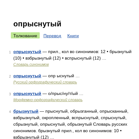
опрыснутый
Толкование
Перевод
Книги
опрыснутый
— прил., кол во синонимов: 12 • брызнутый
1
(10) • взбрызнутый (12) • вспрыснутый (12) …
Словарь синонимов
опрыснутый
— опр ыснутый …
2
Русский орфографический словарь
опрыснутый
— о/прыс/ну/т/ый …
3
Морфемно-орфографический словарь
брызнутый
— прыснутый, обрызганный, опрысканный,
4
взбрызнутый, окропленный, вспрыснутый, спрыснутый,
сбрызнутый, опрыснутый, обрызнутый Словарь русских
синонимов. брызнутый прил., кол во синонимов: 10 •
взбрызнутый (12) …