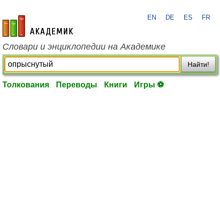
EN
DE
ES
FR
academic.ru
Словари и энциклопедии на Академике
Найти!
Толкования
Переводы
Книги
Игры ⚽