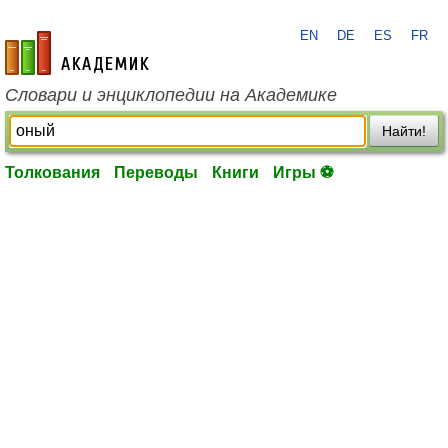
EN
DE
ES
FR
academic.ru
Словари и энциклопедии на Академике
Найти!
Толкования
Переводы
Книги
Игры ⚽