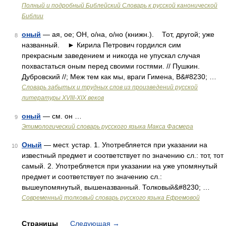
Полный и подробный Библейский Словарь к русской канонической
Библии
оный
— ая, ое; ОН, о/на, о/но (книжн.). Тот, другой; уже
8
названный. ► Кирила Петрович гордился сим
прекрасным заведением и никогда не упускал случая
похвастаться оным перед своими гостями. // Пушкин.
Дубровский //; Меж тем как мы, враги Гимена, В&#8230; …
Словарь забытых и трудных слов из произведений русской
литературы ХVIII-ХIХ веков
оный
— см. он …
9
Этимологический словарь русского языка Макса Фасмера
Оный
— мест. устар. 1. Употребляется при указании на
10
известный предмет и соответствует по значению сл.: тот, тот
самый. 2. Употребляется при указании на уже упомянутый
предмет и соответствует по значению сл.:
вышеупомянутый, вышеназванный. Толковый&#8230; …
Современный толковый словарь русского языка Ефремовой
Страницы
Следующая
→