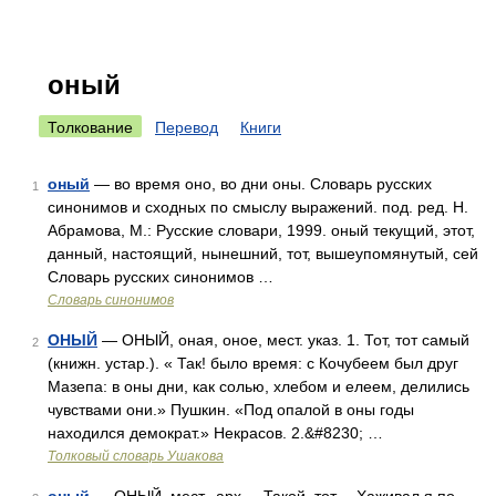
оный
Толкование
Перевод
Книги
оный
— во время оно, во дни оны. Словарь русских
1
синонимов и сходных по смыслу выражений. под. ред. Н.
Абрамова, М.: Русские словари, 1999. оный текущий, этот,
данный, настоящий, нынешний, тот, вышеупомянутый, сей
Словарь русских синонимов …
Словарь синонимов
ОНЫЙ
— ОНЫЙ, оная, оное, мест. указ. 1. Тот, тот самый
2
(книжн. устар.). « Так! было время: с Кочубеем был друг
Мазепа: в оны дни, как солью, хлебом и елеем, делились
чувствами они.» Пушкин. «Под опалой в оны годы
находился демократ.» Некрасов. 2.&#8230; …
Толковый словарь Ушакова