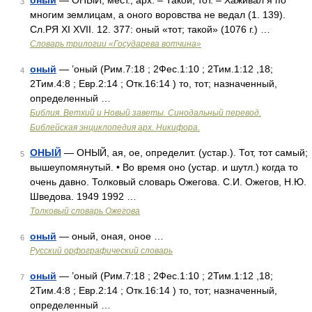
оный
— ОНЫЙ, мест., арх. – Такой, тот. – Хаживал я по
3
многим землицам, а оного воровства не ведал (1. 139).
Сл.РЯ XI XVII. 12. 377: оный «тот; такой» (1076 г.) …
Словарь трилогии «Государева вотчина»
оный
— ’оный (Рим.7:18 ; 2Фес.1:10 ; 2Тим.1:12 ,18;
4
2Тим.4:8 ; Евр.2:14 ; Отк.16:14 ) то, тот; назначенный,
определенный …
Библия. Ветхий и Новый заветы. Синодальный перевод.
Библейская энциклопедия арх. Никифора.
ОНЫЙ
— ОНЫЙ, ая, ое, определит. (устар.). Тот, тот самый;
5
вышеупомянутый. • Во время оно (устар. и шутл.) когда то
очень давно. Толковый словарь Ожегова. С.И. Ожегов, Н.Ю.
Шведова. 1949 1992 …
Толковый словарь Ожегова
оный
— оный, оная, оное …
6
Русский орфографический словарь
оный
— ’оный (Рим.7:18 ; 2Фес.1:10 ; 2Тим.1:12 ,18;
7
2Тим.4:8 ; Евр.2:14 ; Отк.16:14 ) то, тот; назначенный,
определенный …