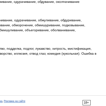
ивание, одурачивание, обдувание, околпачивание
ивание, одурачивание, обжуливание, обдуривание,
вание, обморочение, обмишуривание, подковывание,
обмишуливание, объегоривание, оболванивание,
о, подделка, подлог, лукавство, хитрость, мистификация,
орство, иллюзия, отвод глаз; комедия (кукольная). Ошибка в
ка
,
Реклама на сайте
18+