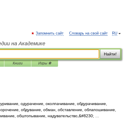
Запомнить сайт
Словарь на свой сайт
RU
едии на Академике
Найти!
Книги
Игры ⚽
ривание, одурачение, околпачивание, обдурачивание,
орочение, обдувание, обман, обставление, облапошивание,
нивание, обштопывание, надувательство,&#8230; …