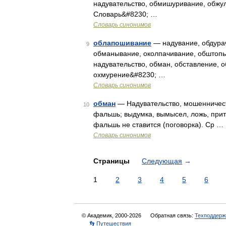
надувательство, обмишуривание, обжул
Словарь&#8230; …
Словарь синонимов
облапошивание
— надувание, обдурач
9
обманывание, околпачивание, обштопы
надувательство, обман, обставление, 
охмурение&#8230; …
Словарь синонимов
обман
— Надувательство, мошенничеств
10
фальшь; выдумка, вымысел, ложь, притв
фальшь не ставится (поговорка). Ср …
Словарь синонимов
Страницы
Следующая
→
1
2
3
4
5
6
© Академик, 2000-2026
Обратная связь:
Техподдерж
👣 Путешествия