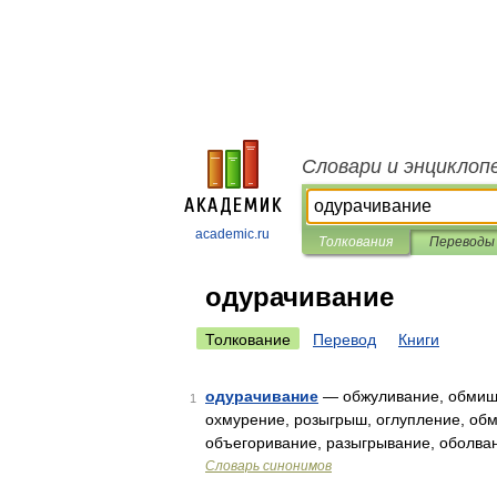
Словари и энциклоп
academic.ru
Толкования
Переводы
одурачивание
Толкование
Перевод
Книги
одурачивание
— обжуливание, обмишу
1
охмурение, розыгрыш, оглупление, обм
объегоривание, разыгрывание, оболва
Словарь синонимов