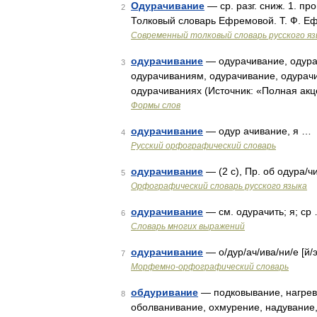
Одурачивание
— ср. разг. сниж. 1. пр
2
Толковый словарь Ефремовой. Т. Ф. Е
Современный толковый словарь русского я
одурачивание
— одурачивание, одура
3
одурачиваниям, одурачивание, одурач
одурачиваниях (Источник: «Полная акц
Формы слов
одурачивание
— одур ачивание, я …
4
Русский орфографический словарь
одурачивание
— (2 с), Пр. об одура/
5
Орфографический словарь русского языка
одурачивание
— см. одурачить; я; ср
6
Словарь многих выражений
одурачивание
— о/дур/ач/ива/ни/е [й/
7
Морфемно-орфографический словарь
обдуривание
— подковывание, нагрев
8
оболванивание, охмурение, надувание