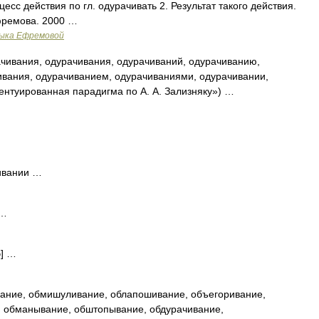
оцесс действия по гл. одурачивать 2. Результат такого действия.
фремова. 2000 …
зыка Ефремовой
чивания, одурачивания, одурачиваний, одурачиванию,
ивания, одурачиванием, одурачиваниями, одурачивании,
ентуированная парадигма по А. А. Зализняку») …
чивании …
 …
э] …
ание, обмишуливание, облапошивание, объегоривание,
, обманывание, обштопывание, обдурачивание,