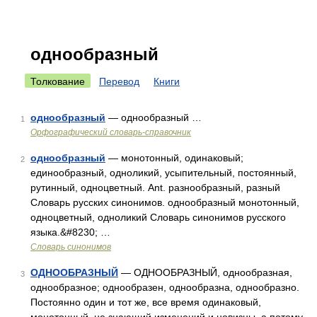
однообразный
Толкование
Перевод
Книги
однообразный
— однообразный …
1
Орфографический словарь-справочник
однообразный
— монотонный, одинаковый;
2
единообразный, одноликий, усыпительный, постоянный,
рутинный, одноцветный. Ant. разнообразный, разный
Словарь русских синонимов. однообразный монотонный,
одноцветный, одноликий Словарь синонимов русского
языка.&#8230; …
Словарь синонимов
ОДНООБРАЗНЫЙ
— ОДНООБРАЗНЫЙ, однообразная,
3
однообразное; однообразен, однообразна, однообразно.
Постоянно один и тот же, все время одинаковый,