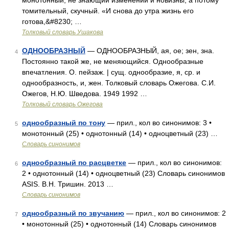
монотонный, не знающий изменений и новизны, а потому
томительный, скучный. «И снова до утра жизнь его
готова,&#8230; …
Толковый словарь Ушакова
ОДНООБРАЗНЫЙ
— ОДНООБРАЗНЫЙ, ая, ое; зен, зна.
4
Постоянно такой же, не меняющийся. Однообразные
впечатления. О. пейзаж. | сущ. однообразие, я, ср. и
однообразность, и, жен. Толковый словарь Ожегова. С.И.
Ожегов, Н.Ю. Шведова. 1949 1992 …
Толковый словарь Ожегова
однообразный по тону
— прил., кол во синонимов: 3 •
5
монотонный (25) • однотонный (14) • одноцветный (23) …
Словарь синонимов
однообразный по расцветке
— прил., кол во синонимов:
6
2 • однотонный (14) • одноцветный (23) Словарь синонимов
ASIS. В.Н. Тришин. 2013 …
Словарь синонимов
однообразный по звучанию
— прил., кол во синонимов: 2
7
• монотонный (25) • однотонный (14) Словарь синонимов