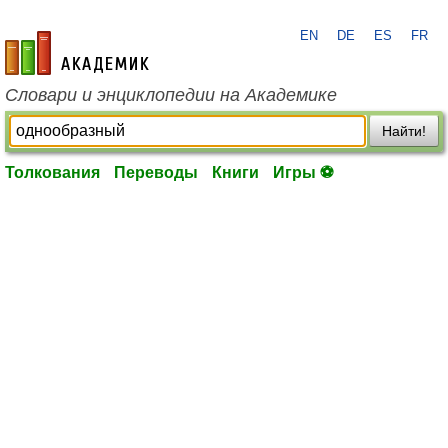
EN
DE
ES
FR
academic.ru
Словари и энциклопедии на Академике
Найти!
Толкования
Переводы
Книги
Игры ⚽