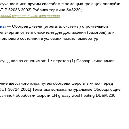
злучением или другим способом с помощью греющей опалубки
СТ Р 52086 2003] Рубрика термина:&#8230; …
яснений строительных материалов
ины
— Обогрев дизеля (агрегата, системы) строительной
 энергии от теплоносителя для достижения (разогрев) или
теплового состояния в условиях низких температур
сущ., кол во синонимов: 1 • перетоп (1) Словарь синонимов
ние шерстного жира путем обогрева шерсти в кипах перед
[ГОСТ 30724 2001] Тематики волокна натуральные Обобщающие
вичной обработки шерсти EN greasy wool heating DE&#8230;