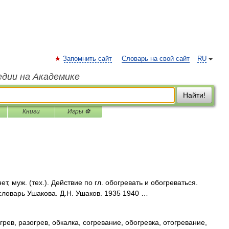
Запомнить сайт
Словарь на свой сайт
RU
едии на Академике
Найти!
Книги
Игры ⚽
, муж. (тех.). Действие по гл. обогревать и обогреваться.
ловарь Ушакова. Д.Н. Ушаков. 1935 1940 …
рев, разогрев, обкалка, согревание, обогревка, отогревание,