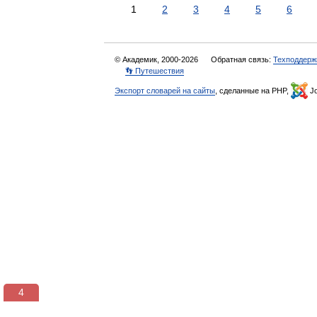
1
2
3
4
5
6
© Академик, 2000-2026
Обратная связь:
Техподдерж
👣 Путешествия
Экспорт словарей на сайты
, сделанные на PHP,
Jo
3