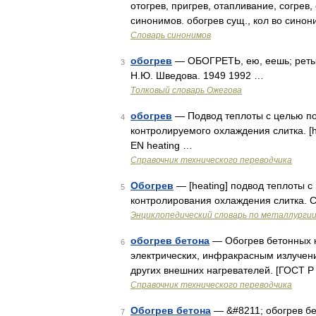
отогрев, пригрев, отапливание, согрев
синонимов. обогрев сущ., кол во синон
Словарь синонимов
обогрев
— ОБОГРЕТЬ, ею, еешь; ретый;
3
Н.Ю. Шведова. 1949 1992 …
Толковый словарь Ожегова
обогрев
— Подвод теплоты с целью п
4
контролируемого охлаждения слитка. [ht
EN heating …
Справочник технического переводчика
Обогрев
— [heating] подвод теплоты 
5
контролирования охлаждения слитка. С
Энциклопедический словарь по металлурги
обогрев бетона
— Обогрев бетонных к
6
электрических, инфракрасным излучен
других внешних нагревателей. [ГОСТ Р
Справочник технического переводчика
Обогрев бетона
— &#8211; обогрев бе
7