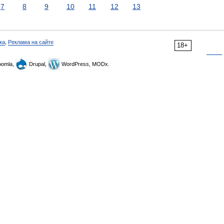
7
8
9
10
11
12
13
ка
,
Реклама на сайте
18+
omla,
Drupal,
WordPress, MODx.