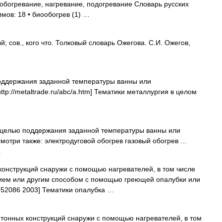
, обогревание, нагревание, подогревание Словарь русских
имов: 18 • биообогрев (1) …
 сов., кого что. Толковый словарь Ожегова. С.И. Ожегов,
оддержания заданной температуры ванны или
tp://metaltrade.ru/abc/a.htm] Тематики металлургия в целом
с целью поддержания заданной температуры ванны или
мотри также: электродуговой обогрев газовый обогрев …
и
онструкций снаружи с помощью нагревателей, в том числе
ием или другим способом с помощью греющей опалубки или
 52086 2003] Тематики опалубка …
тонных конструкций снаружи с помощью нагревателей, в том