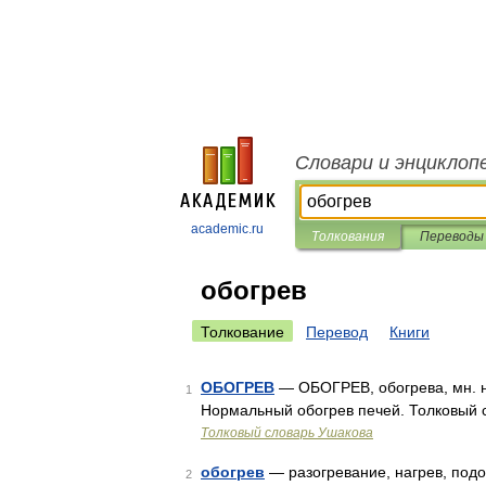
Словари и энциклоп
academic.ru
Толкования
Переводы
обогрев
Толкование
Перевод
Книги
ОБОГРЕВ
— ОБОГРЕВ, обогрева, мн. нет
1
Нормальный обогрев печей. Толковый с
Толковый словарь Ушакова
обогрев
— разогревание, нагрев, подог
2