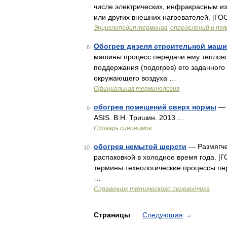
числе электрических, инфракрасным и
или других внешних нагревателей. [ГО
Энциклопедия терминов, определений и по
Обогрев дизеля строительной маш
8
машины процесс передачи ему тепловой
поддержания (подогрев) его заданного 
окружающего воздуха …
Официальная терминология
обогрев помещений сверх нормы
— 
9
ASIS. В.Н. Тришин. 2013 …
Словарь синонимов
обогрев немытой шерсти
— Размягче
10
распаковкой в холодное время года. 
термины технологические процессы пер
…
Справочник технического переводчика
Страницы
Следующая
→