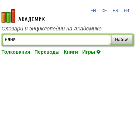
EN
DE
ES
FR
academic.ru
Словари и энциклопедии на Академике
Найти!
Толкования
Переводы
Книги
Игры ⚽