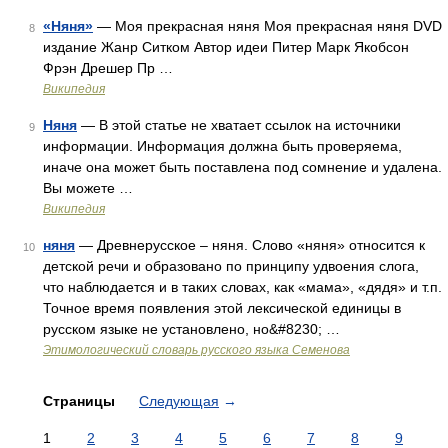
«Няня»
— Моя прекрасная няня Моя прекрасная няня DVD
8
издание Жанр Ситком Автор идеи Питер Марк Якобсон
Фрэн Дрешер Пр …
Википедия
Няня
— В этой статье не хватает ссылок на источники
9
информации. Информация должна быть проверяема,
иначе она может быть поставлена под сомнение и удалена.
Вы можете …
Википедия
няня
— Древнерусское – няня. Слово «няня» относится к
10
детской речи и образовано по принципу удвоения слога,
что наблюдается и в таких словах, как «мама», «дядя» и т.п.
Точное время появления этой лексической единицы в
русском языке не установлено, но&#8230; …
Этимологический словарь русского языка Семенова
Страницы
Следующая
→
1
2
3
4
5
6
7
8
9