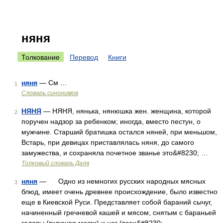
няня
Толкование
Перевод
Книги
няня
— См …
1
Словарь синонимов
НЯНЯ
— НЯНЯ, нянька, нянюшка жен. женщина, которой
2
поручен надзор за ребенком; иногда, вместо пестун, о
мужчине. Старший братишка остался няней, при меньшом,
Встарь, при девицах приставлялась няня, до самого
замужества, и сохраняла почетное званье это&#8230; …
Толковый словарь Даля
няня
— Одно из немногих русских народных мясных
3
блюд, имеет очень древнее происхождение, было известно
еще в Киевской Руси. Представляет собой бараний сычуг,
начиненный гречневой кашей и мясом, снятым с бараньей