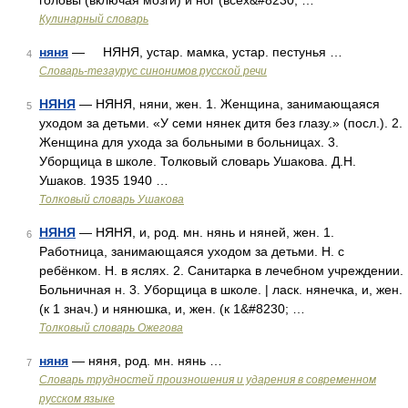
головы (включая мозги) и ног (всех&#8230; …
Кулинарный словарь
няня
— НЯНЯ, устар. мамка, устар. пестунья …
4
Словарь-тезаурус синонимов русской речи
НЯНЯ
— НЯНЯ, няни, жен. 1. Женщина, занимающаяся
5
уходом за детьми. «У семи нянек дитя без глазу.» (посл.). 2.
Женщина для ухода за больными в больницах. 3.
Уборщица в школе. Толковый словарь Ушакова. Д.Н.
Ушаков. 1935 1940 …
Толковый словарь Ушакова
НЯНЯ
— НЯНЯ, и, род. мн. нянь и няней, жен. 1.
6
Работница, занимающаяся уходом за детьми. Н. с
ребёнком. Н. в яслях. 2. Санитарка в лечебном учреждении.
Больничная н. 3. Уборщица в школе. | ласк. нянечка, и, жен.
(к 1 знач.) и нянюшка, и, жен. (к 1&#8230; …
Толковый словарь Ожегова
няня
— няня, род. мн. нянь …
7
Словарь трудностей произношения и ударения в современном
русском языке