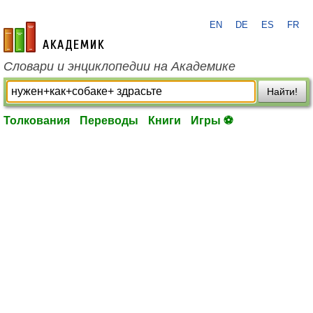
EN
DE
ES
FR
academic.ru
Словари и энциклопедии на Академике
Найти!
Толкования
Переводы
Книги
Игры ⚽