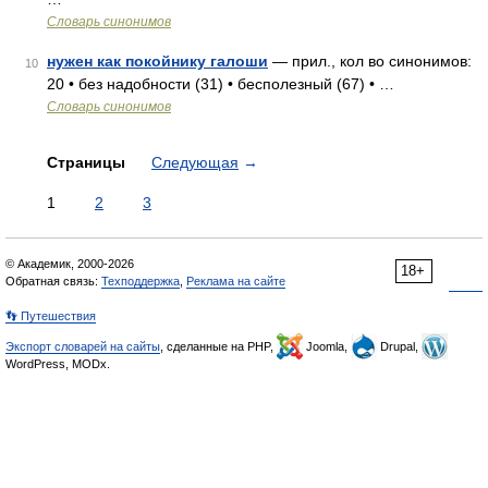
Словарь синонимов
нужен как покойнику галоши
— прил., кол во синонимов:
10
20 • без надобности (31) • бесполезный (67) • …
Словарь синонимов
Страницы
Следующая
→
1
2
3
© Академик, 2000-2026
18+
Обратная связь:
Техподдержка
,
Реклама на сайте
👣 Путешествия
Экспорт словарей на сайты
, сделанные на PHP,
Joomla,
Drupal,
WordPress, MODx.