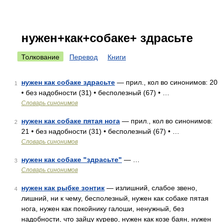
нужен+как+собаке+ здрасьте
Толкование
Перевод
Книги
нужен как собаке здрасьте
— прил., кол во синонимов: 20
1
• без надобности (31) • бесполезный (67) • …
Словарь синонимов
нужен как собаке пятая нога
— прил., кол во синонимов:
2
21 • без надобности (31) • бесполезный (67) • …
Словарь синонимов
нужен как собаке "здрасьте"
— …
3
Словарь синонимов
нужен как рыбке зонтик
— излишний, слабое звено,
4
лишний, ни к чему, бесполезный, нужен как собаке пятая
нога, нужен как покойнику галоши, ненужный, без
надобности, что зайцу курево, нужен как козе баян, нужен