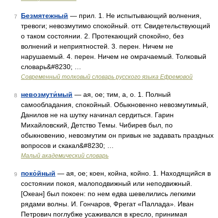
Безмятежный
— прил. 1. Не испытывающий волнения,
7
тревоги; невозмутимо спокойный. отт. Свидетельствующий
о таком состоянии. 2. Протекающий спокойно, без
волнений и неприятностей. 3. перен. Ничем не
нарушаемый. 4. перен. Ничем не омрачаемый. Толковый
словарь&#8230; …
Современный толковый словарь русского языка Ефремовой
невозмути́мый
— ая, ое; тим, а, о. 1. Полный
8
самообладания, спокойный. Обыкновенно невозмутимый,
Данилов не на шутку начинал сердиться. Гарин
Михайловский, Детство Темы. Чибирев был, по
обыкновению, невозмутим он привык не задавать праздных
вопросов и скакал&#8230; …
Малый академический словарь
поко́йный
— ая, ое; коен, койна, койно. 1. Находящийся в
9
состоянии покоя, малоподвижный или неподвижный.
[Океан] был покоен: по нем едва шевелились легкими
рядами волны. И. Гончаров, Фрегат «Паллада». Иван
Петрович поглубже усаживался в кресло, принимая