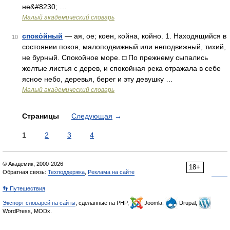
не&#8230; …
Малый академический словарь
споко́йный
— ая, ое; коен, койна, койно. 1. Находящийся в
10
состоянии покоя, малоподвижный или неподвижный, тихий,
не бурный. Спокойное море. □ По прежнему сыпались
желтые листья с дерев, и спокойная река отражала в себе
ясное небо, деревья, берег и эту девушку …
Малый академический словарь
Страницы
Следующая
→
1
2
3
4
© Академик, 2000-2026
18+
Обратная связь:
Техподдержка
,
Реклама на сайте
👣 Путешествия
Экспорт словарей на сайты
, сделанные на PHP,
Joomla,
Drupal,
WordPress, MODx.