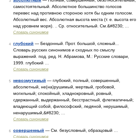
абсолютный
— Полный, совершенный, безотносительный,
3
самостоятельный. Абсолютное большинство голосов
перевес над противною стороною хотя бы одним голосом.
Абсолютный вес. Абсолютная высота места (т. е. высота его
над уровнем моря). .. Ср. относительный. См.&#8230; …
Словарь синонимов
глубокий
— Бездонный. Прот. большой, сложный...
4
Словарь русских синонимов и сходных по смыслу
выражений. под. ред. Н. Абрамова, М.: Русские словари,
1999. глубокий …
Словарь синонимов
невозмутимый
— глубокий, полный, совершенный,
5
абсолютный, не(на)рушимый, мертвый, гробовой,
могильный; спокойный, хладнокровный, ровный,
сдержанный, выдержанный, бесстрастный, флегматичный;
владеющий собой, философский, ледяной, нерушимый,
ненарушимый,&#8230; …
Словарь синонимов
совершенный
— См. безусловный, образцовый …
6
Словарь синонимов