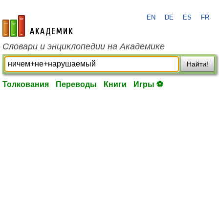
EN
DE
ES
FR
academic.ru
Словари и энциклопедии на Академике
Найти!
Толкования
Переводы
Книги
Игры ⚽