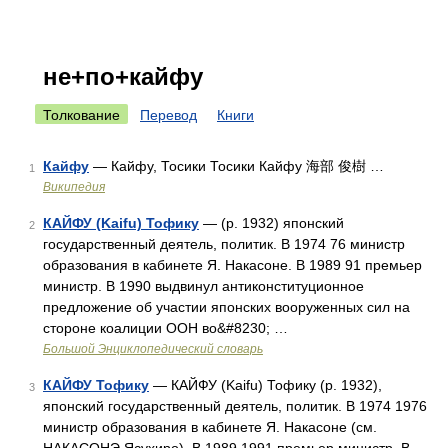
не+по+кайфу
Толкование
Перевод
Книги
Кайфу
— Кайфу, Тосики Тосики Кайфу 海部 俊樹 …
1
Википедия
КАЙФУ (Kaifu) Тофику
— (р. 1932) японский
2
государственный деятель, политик. В 1974 76 министр
образования в кабинете Я. Накасоне. В 1989 91 премьер
министр. В 1990 выдвинул антиконституционное
предложение об участии японских вооруженных сил на
стороне коалиции ООН во&#8230; …
Большой Энциклопедический словарь
КАЙФУ Тофику
— КАЙФУ (Kaifu) Тофику (р. 1932),
3
японский государственный деятель, политик. В 1974 1976
министр образования в кабинете Я. Накасоне (см.