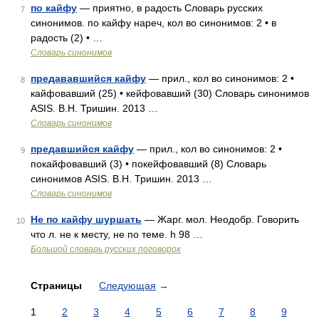
по кайфу
— приятно, в радость Словарь русских
7
синонимов. по кайфу нареч, кол во синонимов: 2 • в
радость (2) • …
Словарь синонимов
предававшийся кайфу
— прил., кол во синонимов: 2 •
8
кайфовавший (25) • кейфовавший (30) Словарь синонимов
ASIS. В.Н. Тришин. 2013 …
Словарь синонимов
предавшийся кайфу
— прил., кол во синонимов: 2 •
9
покайфовавший (3) • покейфовавший (8) Словарь
синонимов ASIS. В.Н. Тришин. 2013 …
Словарь синонимов
Не по кайфу шуршать
— Жарг. мол. Неодобр. Говорить
10
что л. не к месту, не по теме. h 98 …
Большой словарь русских поговорок
Страницы
Следующая
→
1
2
3
4
5
6
7
8
9