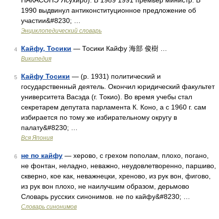
НАКАСОНЭ Ясухиро). В 1989 1991 премьер министр. В
1990 выдвинул антиконституционное предложение об
участии&#8230; …
Энциклопедический словарь
Кайфу, Тосики
— Тосики Кайфу 海部 俊樹 …
4
Википедия
Кайфу Тосики
— (р. 1931) политический и
5
государственный деятель. Окончил юридический факультет
университета Васэда (г. Токио). Во время учебы стал
секретарем депутата парламента К. Коно, а с 1960 г. сам
избирается по тому же избирательному округу в
палату&#8230; …
Вся Япония
не по кайфу
— херово, с грехом пополам, плохо, погано,
6
не фонтан, неладно, неважно, неудовлетворенно, паршиво,
скверно, кое как, неважнецки, хреново, из рук вон, фигово,
из рук вон плохо, не наилучшим образом, дерьмово
Словарь русских синонимов. не по кайфу&#8230; …
Словарь синонимов