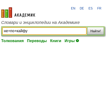
EN
DE
ES
FR
academic.ru
Словари и энциклопедии на Академике
Найти!
Толкования
Переводы
Книги
Игры ⚽