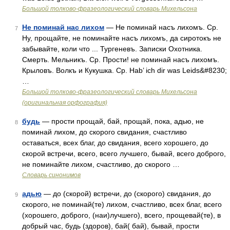
Большой толково-фразеологический словарь Михельсона
Не поминай нас лихом
— Не поминай насъ лихомъ. Ср.
7
Ну, прощайте, не поминайте насъ лихомъ, да сиротокъ не
забывайте, коли что ... Тургеневъ. Записки Охотника.
Смерть. Мельникъ. Ср. Прости! не поминай насъ лихомъ.
Крыловъ. Волкъ и Кукушка. Ср. Hab’ ich dir was Leids&#8230;
…
Большой толково-фразеологический словарь Михельсона
(оригинальная орфография)
будь
— прости прощай, бай, прощай, пока, адью, не
8
поминай лихом, до скорого свидания, счастливо
оставаться, всех благ, до свидания, всего хорошего, до
скорой встречи, всего, всего лучшего, бывай, всего доброго,
не поминайте лихом, счастливо, до скорого …
Словарь синонимов
адью
— до (скорой) встречи, до (скорого) свидания, до
9
скорого, не поминай(те) лихом, счастливо, всех благ, всего
(хорошего, доброго, (наи)лучшего), всего, прощевай(те), в
добрый час, будь (здоров), бай( бай), бывай, прости