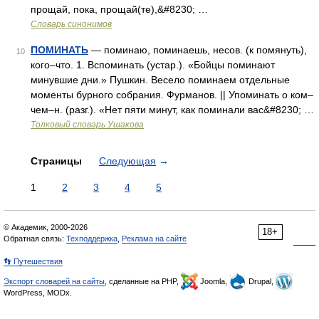
прощай, пока, прощай(те),&#8230; …
Словарь синонимов
ПОМИНАТЬ
— поминаю, поминаешь, несов. (к помянуть),
10
кого–что. 1. Вспоминать (устар.). «Бойцы поминают
минувшие дни.» Пушкин. Весело поминаем отдельные
моменты бурного собрания. Фурманов. || Упоминать о ком–
чем–н. (разг.). «Нет пяти минут, как поминали вас&#8230; …
Толковый словарь Ушакова
Страницы
Следующая
→
1
2
3
4
5
© Академик, 2000-2026
18+
Обратная связь:
Техподдержка
,
Реклама на сайте
👣 Путешествия
Экспорт словарей на сайты
, сделанные на PHP,
Joomla,
Drupal,
WordPress, MODx.