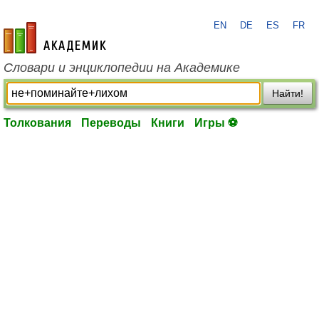
EN
DE
ES
FR
academic.ru
Словари и энциклопедии на Академике
Найти!
Толкования
Переводы
Книги
Игры ⚽