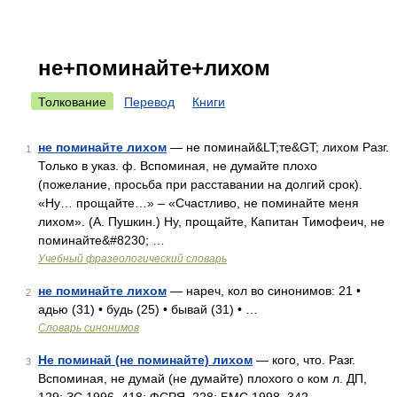
не+поминайте+лихом
Толкование
Перевод
Книги
не поминайте лихом
— не поминай&LT;те&GT; лихом Разг.
1
Только в указ. ф. Вспоминая, не думайте плохо
(пожелание, просьба при расставании на долгий срок).
«Ну… прощайте…» – «Счастливо, не поминайте меня
лихом». (А. Пушкин.) Ну, прощайте, Капитан Тимофеич, не
поминайте&#8230; …
Учебный фразеологический словарь
не поминайте лихом
— нареч, кол во синонимов: 21 •
2
адью (31) • будь (25) • бывай (31) • …
Словарь синонимов
Не поминай (не поминайте) лихом
— кого, что. Разг.
3
Вспоминая, не думай (не думайте) плохого о ком л. ДП,