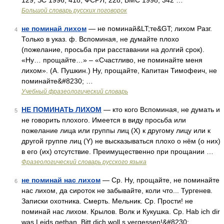
129; ЗС 1996, 418; ФСРЯ, 228; БМС 1998, 342 …
Большой словарь русских поговорок
не поминай лихом
— не поминай&LT;те&GT; лихом Разг.
4
Только в указ. ф. Вспоминая, не думайте плохо
(пожелание, просьба при расставании на долгий срок).
«Ну… прощайте…» – «Счастливо, не поминайте меня
лихом». (А. Пушкин.) Ну, прощайте, Капитан Тимофеич, не
поминайте&#8230; …
Учебный фразеологический словарь
НЕ ПОМИНАТЬ ЛИХОМ
— кто кого Вспоминая, не думать и
5
не говорить плохого. Имеется в виду просьба или
пожелание лица или группы лиц (Х) к другому лицу или к
другой группе лиц (Y) не высказываться плохо о нём (о них)
в его (их) отсутствие. Преимущественно при прощании …
Фразеологический словарь русского языка
не поминай нас лихом
— Ср. Ну, прощайте, не поминайте
6
нас лихом, да сироток не забывайте, коли что... Тургенев.
Записки охотника. Смерть. Мельник. Ср. Прости! не
поминай нас лихом. Крылов. Волк и Кукушка. Ср. Hab ich dir
was Leids gethan, Bitt dich woll s vergessen!&#8230; …