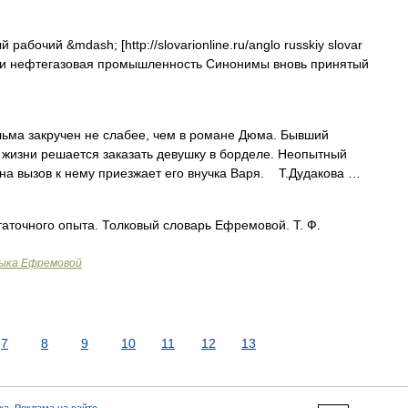
рабочий &mdash; [http://slovarionline.ru/anglo russkiy slovar
тики нефтегазовая промышленность Синонимы вновь принятый
а закручен не слабее, чем в романе Дюма. Бывший
 жизни решается заказать девушку в борделе. Неопытный
 на вызов к нему приезжает его внучка Варя. Т.Дудакова …
точного опыта. Толковый словарь Ефремовой. Т. Ф.
зыка Ефремовой
7
8
9
10
11
12
13