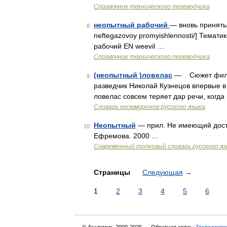
Справочник технического переводчика
неопытный рабочий
— вновь принятый 
8
neftegazovoy promyishlennosti/] Тема
рабочий EN weevil …
Справочник технического переводчика
(неопытный )ловелас
— Сюжет фильм
9
разведчик Николай Кузнецов впервые в
ловелас совсем теряет дар речи, когда
Словарь оксюморонов русского языка
Неопытный
— прил. Не имеющий доста
10
Ефремова. 2000 …
Современный толковый словарь русского я
Страницы
Следующая
→
1
2
3
4
5
6