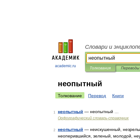
Словари и энциклоп
academic.ru
Толкования
Переводы
неопытный
Толкование
Перевод
Книги
неопытный
— неопытный …
1
Орфографический словарь-справочник
неопытный
— неискушенный, незрелы
2
неоперившийся, зеленый, молодой, неу