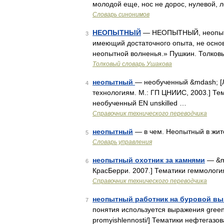
молодой еще, нос не дорос, нулевой, л
Словарь синонимов
НЕОПЫТНЫЙ
— НЕОПЫТНЫЙ, неопытна
3
имеющий достаточного опыта, не осн
неопытной волненья.» Пушкин. Толковы
Толковый словарь Ушакова
неопытный
— необученный &mdash; [
4
технологиям. М.: ГП ЦНИИС, 2003.] Т
необученный EN unskilled …
Справочник технического переводчика
неопытный
— в чем. Неопытный в жит
5
Словарь управления
неопытный охотник за камнями
— &md
6
КрасБерри. 2007.] Тематики геммологи
Справочник технического переводчика
неопытный работник на буровой в
7
понятия используется выражения green han
promyishlennosti/] Тематики нефтегазо