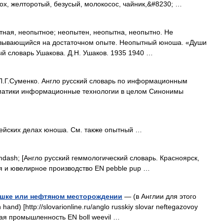
ох, желторотый, безусый, молокосос, чайник,&#8230; …
я, неопытное; неопытен, неопытна, неопытно. Не
овывающийся на достаточном опыте. Неопытный юноша. «Души
й словарь Ушакова. Д.Н. Ушаков. 1935 1940 …
Л.Г.Суменко. Англо русский словарь по информационным
ематики информационные технологии в целом Синонимы
ейских делах юноша. См. также опытный …
ash; [Англо русский геммологический словарь. Красноярск,
я и ювелирное производство EN pebble pup …
ышке или нефтяном месторождении
— (в Англии для этого
d) [http://slovarionline.ru/anglo russkiy slovar neftegazovoy
вая промышленность EN boll weevil …