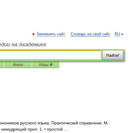
Запомнить сайт
Словарь на свой сайт
RU
едии на Академике
Найти!
Книги
Игры ⚽
нонимов русского языка. Практический справочник. М.:
1. немудрящий прил. 1. • простой …