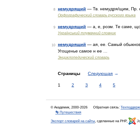
немудрящий
— Тв. немудря/щим, Пр.
8
Орфографический словарь русского языка
немудрящий
— а, е, розм. Те саме, 
9
Український тлумачний словник
немудрящий
— ая, ее. Самый обыкнов
10
Угощенье самое н ее …
Энциклопедический словарь
Страницы
Следующая
→
1
2
3
4
5
© Академик, 2000-2026
Обратная связь:
Техподдерж
👣 Путешествия
Экспорт словарей на сайты
, сделанные на PHP,
Jo