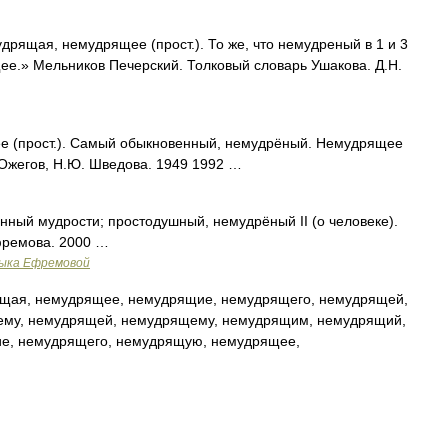
щая, немудрящее (прост.). То же, что немудреный в 1 и 3
ее.» Мельников Печерский. Толковый словарь Ушакова. Д.Н.
 (прост.). Самый обыкновенный, немудрёный. Немудрящее
 Ожегов, Н.Ю. Шведова. 1949 1992 …
нный мудрости; простодушный, немудрёный II (о человеке).
фремова. 2000 …
зыка Ефремовой
ая, немудрящее, немудрящие, немудрящего, немудрящей,
ему, немудрящей, немудрящему, немудрящим, немудрящий,
е, немудрящего, немудрящую, немудрящее,