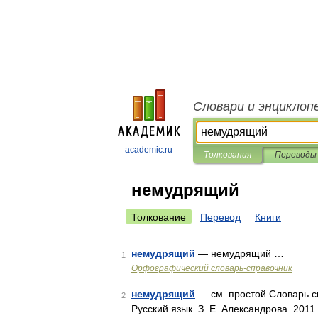
Словари и энциклоп
academic.ru
Толкования
Переводы
немудрящий
Толкование
Перевод
Книги
немудрящий
— немудрящий …
1
Орфографический словарь-справочник
немудрящий
— см. простой Словарь си
2
Русский язык. З. Е. Александрова. 201