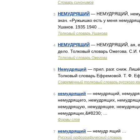
Словарь синонимов
НЕМУДРЯЩИЙ
— НЕМУДРЯЩИЙ, немудря
3
знач. «Ружьишко есть у меня немудрящ
Ушаков. 1935 1940 …
Толковый словарь Ушакова
НЕМУДРЯЩИЙ
— НЕМУДРЯЩИЙ, ая, ее
4
дело. Толковый словарь Ожегова. С.И.
Толковый словарь Ожегова
Немудрящий
— прил. разг. сниж. Лишё
5
Толковый словарь Ефремовой. Т. Ф. Е
Современный толковый словарь русского я
немудрящий
— немудрящий, немудрящ
6
немудрящего, немудрящих, немудрящ
немудрящую, немудрящее, немудрящи
немудрящих,&#8230; …
Формы слов
немудрящий
— немудр ящий …
7
Русский орфографический словарь