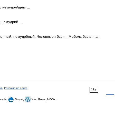
 о немудря/щем …
що немудрий …
енный; немудрёный. Человек он был н. Мебель была н ая.
ка
,
Реклама на сайте
18+
omla,
Drupal,
WordPress, MODx.