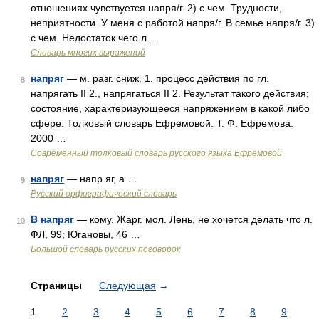
отношениях чувствуется напря/г. 2) с чем. Трудности,
неприятности. У меня с работой напря/г. В семье напря/г. 3)
с чем. Недостаток чего л …
Словарь многих выражений
напряг
— м. разг. сниж. 1. процесс действия по гл.
8
напрягать II 2., напрягаться II 2. Результат такого действия;
состояние, характеризующееся напряжением в какой либо
сфере. Толковый словарь Ефремовой. Т. Ф. Ефремова.
2000 …
Современный толковый словарь русского языка Ефремовой
напряг
— напр яг, а …
9
Русский орфографический словарь
В напряг
— кому. Жарг. мол. Лень, не хочется делать что л.
10
ФЛ, 99; Югановы, 46 …
Большой словарь русских поговорок
Страницы
Следующая
→
1
2
3
4
5
6
7
8
9