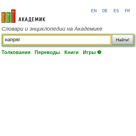
EN
DE
ES
FR
academic.ru
Словари и энциклопедии на Академике
Найти!
Толкования
Переводы
Книги
Игры ⚽