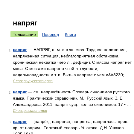
напряг
Толкование
Перевод
Книги
напряг
— НАПРЯГ, а, м. и в зн. сказ. Трудное положение,
1
напряженная ситуация, неблагоприятная обстановка;
хроническая нехватка чего л., дефицит. С мясом напряг нет
мяса. С мозгами напряг о чьей л. глупости,
недальновидности и т. п. Быть в напряге с чем и&#8230; …
Словарь русского арго
напряг
— см. напряжённость Словарь синонимов русского
2
языка. Практический справочник. М.: Русский язык. З. Е.
Александрова. 2011. напряг сущ., кол во синонимов: 17 • …
Словарь синонимов
напряг
— [напрёк], напрягся, напрягла, напряглась. прош.
3
вр. от напрячь. Толковый словарь Ушакова. Д.Н. Ушаков.