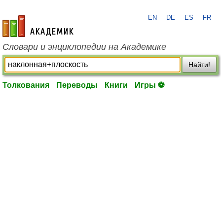
EN
DE
ES
FR
academic.ru
Словари и энциклопедии на Академике
Найти!
Толкования
Переводы
Книги
Игры ⚽