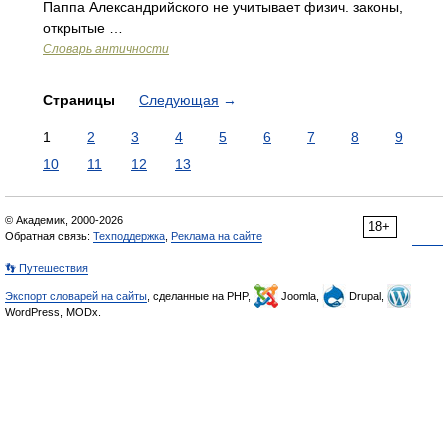
Паппа Александрийского не учитывает физич. законы,
открытые …
Словарь античности
Страницы
Следующая
→
1
2
3
4
5
6
7
8
9
10
11
12
13
© Академик, 2000-2026
18+
Обратная связь:
Техподдержка
,
Реклама на сайте
👣 Путешествия
Экспорт словарей на сайты
, сделанные на PHP,
Joomla,
Drupal,
WordPress, MODx.