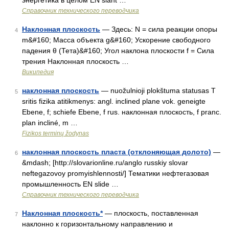
энергетика в целом EN slant …
Справочник технического переводчика
Наклонная плоскость
— Здесь: N = сила реакции опоры
4
m&#160; Масса объекта g&#160; Ускорение свободного
падения θ (Тета)&#160; Угол наклона плоскости f = Сила
трения Наклонная плоскость …
Википедия
наклонная плоскость
— nuožulnioji plokštuma statusas T
5
sritis fizika atitikmenys: angl. inclined plane vok. geneigte
Ebene, f; schiefe Ebene, f rus. наклонная плоскость, f pranc.
plan incliné, m …
Fizikos terminų žodynas
наклонная плоскость пласта (отклоняющая долото)
—
6
&mdash; [http://slovarionline.ru/anglo russkiy slovar
neftegazovoy promyishlennosti/] Тематики нефтегазовая
промышленность EN slide …
Справочник технического переводчика
Наклонная плоскость*
— плоскость, поставленная
7
наклонно к горизонтальному направлению и