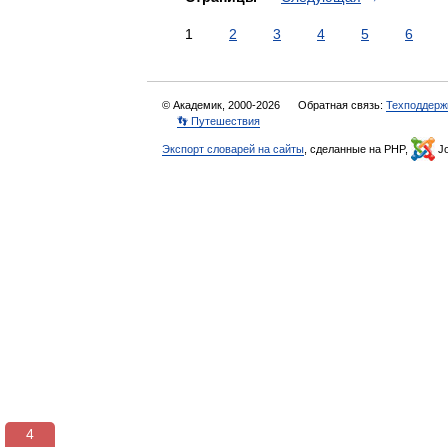
1
2
3
4
5
6
© Академик, 2000-2026
Обратная связь:
Техподдерж
👣 Путешествия
Экспорт словарей на сайты
, сделанные на PHP,
Jo
3