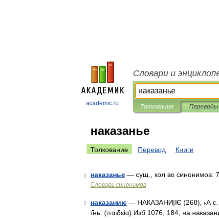
Словари и энциклоп
academic.ru
Толкования
Переводы
наказанье
Толкование
Перевод
Книги
наказанье
— сущ., кол во синонимов: 7 
1
Словарь синонимов
наказаниѥ
— НАКАЗАНИ|Ѥ (268), ˫А с. 
2
г҃нь. (παιδεία) Изб 1076, 184; на наказ