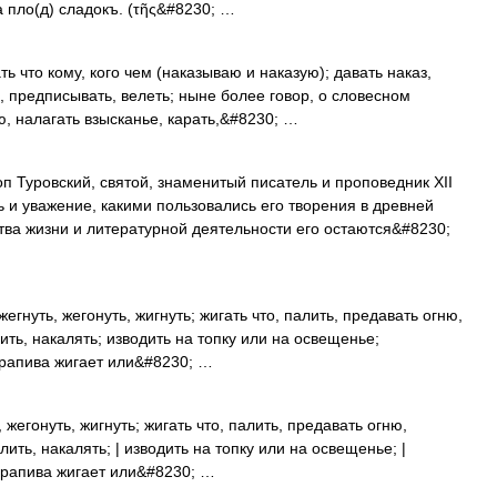
а пло(д) сладокъ. (τῆς&#8230; …
что кому, кого чем (наказываю и наказую); давать наказ,
ь, предписывать, велеть; ныне более говор, о словесном
ю, налагать взысканье, карать,&#8230; …
п Туровский, святой, знаменитый писатель и проповедник XII
ь и уважение, какими пользовались его творения в древней
ства жизни и литературной деятельности его остаются&#8230;
жегнуть, жегонуть, жигнуть; жигать что, палить, предавать огню,
лить, накалять; изводить на топку или на освещенье;
 крапива жигает или&#8230; …
, жегонуть, жигнуть; жигать что, палить, предавать огню,
алить, накалять; | изводить на топку или на освещенье; |
 Крапива жигает или&#8230; …