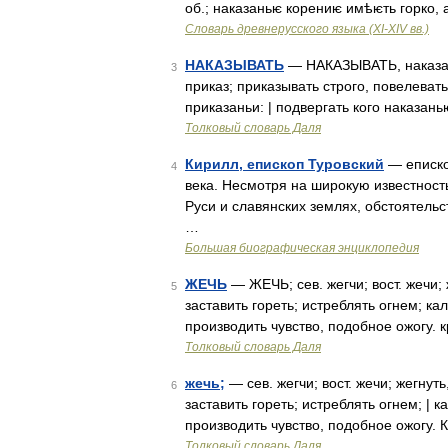
об.; наказаньѥ корениѥ имѣѥть горко, 
Словарь древнерусского языка (XI-XIV вв.)
НАКАЗЫВАТЬ
— НАКАЗЫВАТЬ, наказать 
3
приказ; приказывать строго, повелеват
приказаньи: | подвергать кого наказань
Толковый словарь Даля
Кирилл, епископ Туровский
— еписко
4
века. Несмотря на широкую известност
Руси и славянских землях, обстоятель
…
Большая биографическая энциклопедия
ЖЕЧЬ
— ЖЕЧЬ; сев. жегчи; вост. жечи; 
5
заставить гореть; истреблять огнем; ка
производить чувство, подобное ожогу.
Толковый словарь Даля
жечь;
— сев. жегчи; вост. жечи; жегнуть
6
заставить гореть; истреблять огнем; | к
производить чувство, подобное ожогу.
Толковый словарь Даля