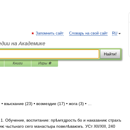
Запомнить сайт
Словарь на свой сайт
RU
едии на Академике
Найти!
Книги
Игры ⚽
• взыскание (23) • возмездие (17) • жога (3) • …
1. Обучение, воспитание: прѣмɤдрость бо и наказаниѥ страхъ
аниѥ чьстьнаго сего манастырѧ повелѣваѥмъ. УСт XII/XIII, 240