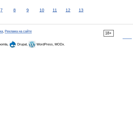
7
8
9
10
11
12
13
ка
,
Реклама на сайте
18+
omla,
Drupal,
WordPress, MODx.