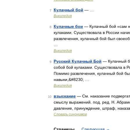
Кулачный бой
— …
7
Википедия
Кулачные бои
— Кулачный бой «сам н
8
кулаками. Существовала в России начи
развлечения, кулачный бой был своео
…
Википедия
Русский Кулачный Бой
— Кулачный б
9
собой бой кулаками. Существовала в Ро
Помимо развлечения, кулачный бой бы
навыки,&#8230; …
Википедия
взыскание
— См. наказание подвергат
10
смыслу выражений. под. ред. Н. Абрамо
давление, принуждение, штраф, наказа
Словарь синонимов
Страницы
Следующая
→