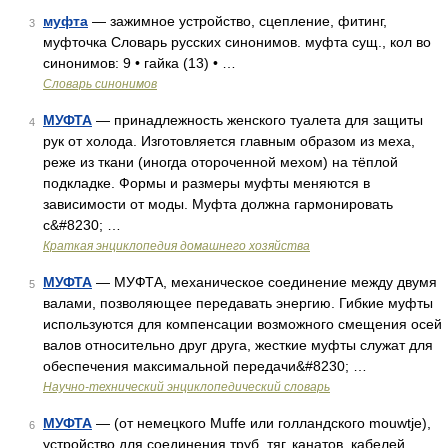
муфта
— зажимное устройство, сцепление, фитинг,
3
муфточка Словарь русских синонимов. муфта сущ., кол во
синонимов: 9 • гайка (13) • …
Словарь синонимов
МУФТА
— принадлежность женского туалета для защиты
4
рук от холода. Изготовляется главным образом из меха,
реже из ткани (иногда отороченной мехом) на тёплой
подкладке. Формы и размеры муфты меняются в
зависимости от моды. Муфта должна гармонировать
с&#8230; …
Краткая энциклопедия домашнего хозяйства
МУФТА
— МУФТА, механическое соединение между двумя
5
валами, позволяющее передавать энергию. Гибкие муфты
используются для компенсации возможного смещения осей
валов относительно друг друга, жесткие муфты служат для
обеспечения максимальной передачи&#8230; …
Научно-технический энциклопедический словарь
МУФТА
— (от немецкого Muffe или голландского mouwtje),
6
устройство для соединения труб, тяг, канатов, кабелей,