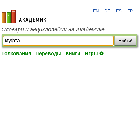
EN
DE
ES
FR
academic.ru
Словари и энциклопедии на Академике
Найти!
Толкования
Переводы
Книги
Игры ⚽