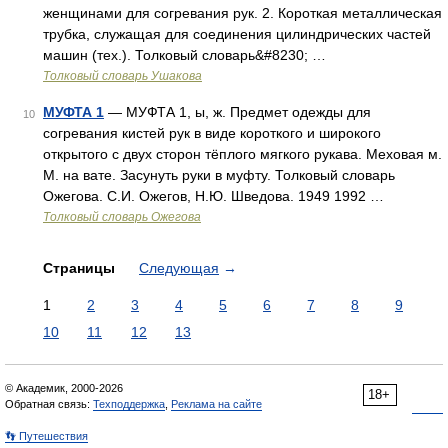
женщинами для согревания рук. 2. Короткая металлическая
трубка, служащая для соединения цилиндрических частей
машин (тех.). Толковый словарь&#8230; …
Толковый словарь Ушакова
МУФТА 1
— МУФТА 1, ы, ж. Предмет одежды для
10
согревания кистей рук в виде короткого и широкого
открытого с двух сторон тёплого мягкого рукава. Меховая м.
М. на вате. Засунуть руки в муфту. Толковый словарь
Ожегова. С.И. Ожегов, Н.Ю. Шведова. 1949 1992 …
Толковый словарь Ожегова
Страницы
Следующая
→
1
2
3
4
5
6
7
8
9
10
11
12
13
© Академик, 2000-2026
18+
Обратная связь:
Техподдержка
,
Реклама на сайте
👣 Путешествия