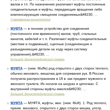
валов и т.п. По назначению различают муфты постоянные
соединительные и муфты, передающие вращение либо
компенсирующие смещение соединяемых&#8230; …
Современная энциклопедия
МУФТА
— в технике устройство для соединения
7
(постоянного или временного) валов, труб, стальных
канатов, кабелей и т. п. Различают муфты соединительные
(жесткие и подвижные), сцепные (соединяющие и
разъединяющие детали на ходу через систему
управления),&#8230; …
Большой Энциклопедический словарь
МУФТА
— (нем. Muffe) род открытого с двух сторон теплого,
8
обычно мехового, мешочка для согревания рук. В России
получила распространение в 18 в. как предмет мужского и
женского туалета. Их носили на шнурах и цепочках. С
внутренней стороны муфты имелся&#8230; …
Большой Энциклопедический словарь
МУФТА
— МУФТА, муфты, жен. (нем. Muft). 1. Род теплого,
9
преим. мехового, открытого с двух сторон мешка, употр.