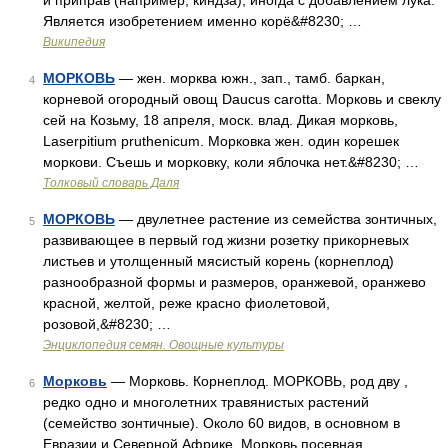
и приправ (например, киндза), иногда с добавлением лука.
Является изобретением именно корё&#8230; …
Википедия
МОРКОВЬ
— жен. морква южн., зап., тамб. баркан,
4
корневой огородный овощ Daucus carotta. Морковь и свеклу
сей на Козьму, 18 апреля, моск. влад. Дикая морковь,
Laserpitium pruthenicum. Морковка жен. один корешек
моркови. Съешь и морковку, коли яблочка нет.&#8230; …
Толковый словарь Даля
МОРКОВЬ
— двулетнее растение из семейства зонтичных,
5
развивающее в первый год жизни розетку прикорневых
листьев и утолщенный мясистый корень (корнеплод)
разнообразной формы и размеров, оранжевой, оранжево
красной, желтой, реже красно фиолетовой,
розовой,&#8230; …
Энциклопедия семян. Овощные культуры
Морковь
— Морковь. Корнеплод. МОРКОВЬ, род дву ,
6
редко одно и многолетних травянистых растений
(семейство зонтичные). Около 60 видов, в основном в
Евразии и Северной Африке. Морковь посевная