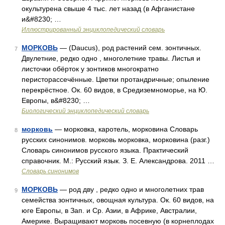
окультурена свыше 4 тыс. лет назад (в Афганистане
и&#8230; …
Иллюстрированный энциклопедический словарь
МОРКОВЬ
— (Daucus), род растений сем. зонтичных.
7
Двулетние, редко одно , многолетние травы. Листья и
листочки обёрток у зонтиков многократно
перисторассечённые. Цветки протандричные; опыление
перекрёстное. Ок. 60 видов, в Средиземноморье, на Ю.
Европы, в&#8230; …
Биологический энциклопедический словарь
морковь
— морковка, каротель, морковина Словарь
8
русских синонимов. морковь морковка, морковина (разг.)
Словарь синонимов русского языка. Практический
справочник. М.: Русский язык. З. Е. Александрова. 2011 …
Словарь синонимов
МОРКОВЬ
— род дву , редко одно и многолетних трав
9
семейства зонтичных, овощная культура. Ок. 60 видов, на
юге Европы, в Зап. и Ср. Азии, в Африке, Австралии,
Америке. Выращивают морковь посевную (в корнеплодах