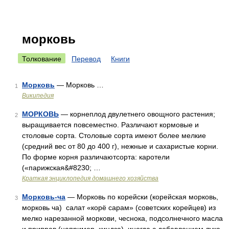
морковь
Толкование
Перевод
Книги
Морковь
— Морковь …
1
Википедия
МОРКОВЬ
— корнеплод двулетнего овощного растения;
2
выращивается повсеместно. Различают кормовые и
столовые сорта. Столовые сорта имеют более мелкие
(средний вес от 80 до 400 г), нежные и сахаристые корни.
По форме корня различаютсорта: каротели
(«парижская&#8230; …
Краткая энциклопедия домашнего хозяйства
Морковь-ча
— Морковь по корейски (корейская морковь,
3
морковь ча) салат «корё сарам» (советских корейцев) из
мелко нарезанной моркови, чеснока, подсолнечного масла