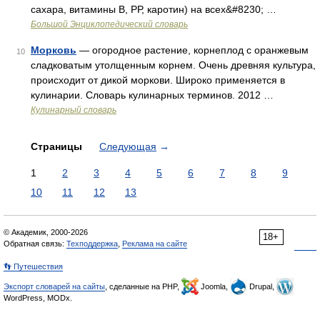
сахара, витамины В, РР, каротин) на всех&#8230; …
Большой Энциклопедический словарь
Морковь
— огородное растение, корнеплод с оранжевым
10
сладковатым утолщенным корнем. Очень древняя культура,
происходит от дикой моркови. Широко применяется в
кулинарии. Словарь кулинарных терминов. 2012 …
Кулинарный словарь
Страницы
Следующая
→
1
2
3
4
5
6
7
8
9
10
11
12
13
© Академик, 2000-2026
18+
Обратная связь:
Техподдержка
,
Реклама на сайте
👣 Путешествия
Экспорт словарей на сайты
, сделанные на PHP,
Joomla,
Drupal,
WordPress, MODx.