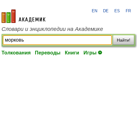
EN
DE
ES
FR
academic.ru
Словари и энциклопедии на Академике
Найти!
Толкования
Переводы
Книги
Игры ⚽