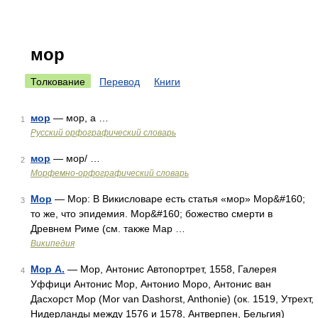
мор
Толкование
Перевод
Книги
мор
— мор, а …
1
Русский орфографический словарь
мор
— мор/ …
2
Морфемно-орфографический словарь
Мор
— Мор: В Викисловаре есть статья «мор» Мор&#160;
3
то же, что эпидемия. Мор&#160; божество смерти в
Древнем Риме (см. также Мар …
Википедия
Мор А.
— Мор, Антонис Автопортрет, 1558, Галерея
4
Уффици Антонис Мор, Антонио Моро, Антонис ван
Дасхорст Мор (Моr van Dashorst, Anthonie) (ок. 1519, Утрехт,
Нидерланды между 1576 и 1578, Антверпен, Бельгия)