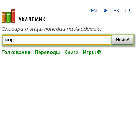
EN
DE
ES
FR
academic.ru
Словари и энциклопедии на Академике
Найти!
Толкования
Переводы
Книги
Игры ⚽