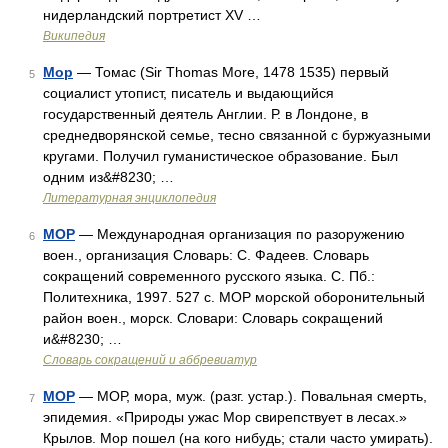
нидерландский портретист XV …
Википедия
Мор
— Томас (Sir Thomas More, 1478 1535) первый
5
социалист утопист, писатель и выдающийся
государственный деятель Англии. Р. в Лондоне, в
среднедворянской семье, тесно связанной с буржуазными
кругами. Получил гуманистическое образование. Был
одним из&#8230; …
Литературная энциклопедия
МОР
— Международная организация по разоружению
6
воен., организация Словарь: С. Фадеев. Словарь
сокращений современного русского языка. С. Пб.:
Политехника, 1997. 527 с. МОР морской оборонительный
район воен., морск. Словари: Словарь сокращений
и&#8230; …
Словарь сокращений и аббревиатур
МОР
— МОР, мора, муж. (разг. устар.). Повальная смерть,
7
эпидемия. «Природы ужас Мор свирепствует в лесах.»
Крылов. Мор пошел (на кого нибудь; стали часто умирать).