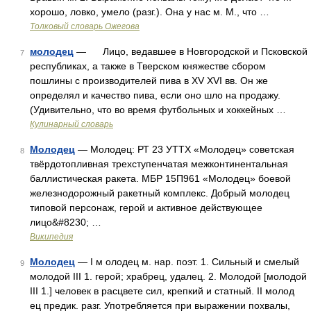
хорошо, ловко, умело (разг.). Она у нас м. М., что …
Толковый словарь Ожегова
молодец
— Лицо, ведавшее в Новгородской и Псковской
7
республиках, а также в Тверском княжестве сбором
пошлины с производителей пива в XV XVI вв. Он же
определял и качество пива, если оно шло на продажу.
(Удивительно, что во время футбольных и хоккейных …
Кулинарный словарь
Молодец
— Молодец: РТ 23 УТТХ «Молодец» советская
8
твёрдотопливная трехступенчатая межконтинентальная
баллистическая ракета. МБР 15П961 «Молодец» боевой
железнодорожный ракетный комплекс. Добрый молодец
типовой персонаж, герой и активное действующее
лицо&#8230; …
Википедия
Молодец
— I м олодец м. нар. поэт. 1. Сильный и смелый
9
молодой III 1. герой; храбрец, удалец. 2. Молодой [молодой
III 1.] человек в расцвете сил, крепкий и статный. II молод
ец предик. разг. Употребляется при выражении похвалы,