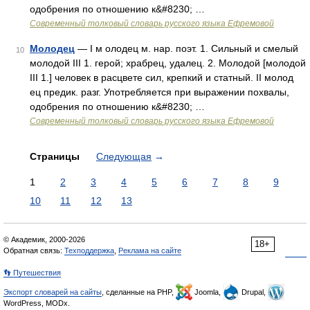
одобрения по отношению к&#8230; …
Современный толковый словарь русского языка Ефремовой
Молодец
— I м олодец м. нар. поэт. 1. Сильный и смелый
10
молодой III 1. герой; храбрец, удалец. 2. Молодой [молодой
III 1.] человек в расцвете сил, крепкий и статный. II молод
ец предик. разг. Употребляется при выражении похвалы,
одобрения по отношению к&#8230; …
Современный толковый словарь русского языка Ефремовой
Страницы
Следующая
→
1
2
3
4
5
6
7
8
9
10
11
12
13
© Академик, 2000-2026
18+
Обратная связь:
Техподдержка
,
Реклама на сайте
👣 Путешествия
Экспорт словарей на сайты
, сделанные на PHP,
Joomla,
Drupal,
WordPress, MODx.