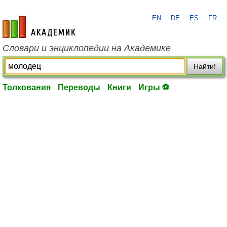
EN
DE
ES
FR
academic.ru
Словари и энциклопедии на Академике
Найти!
Толкования
Переводы
Книги
Игры ⚽