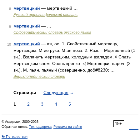
мертвецкий
— мертв ецкий …
8
Русский орфографический словарь
мертвецкий
— …
9
Орфографический словарь русского языка
мертвецкий
— ая, ое. 1. Свойственный мертвецу,
10
мертвецам. М ие руки. М ая поза. 2. Разг. = Мертвенный (1
зн.). Взглянуть мертвецким, холодным взглядом. ◊ Спать
мертвецким сном. Очень крепко. ◁ Мертвецки, нареч. (2
зн.). М. пьян, пьяный (совершенно, до&#8230; …
Энциклопедический словарь
Страницы
Следующая
→
1
2
3
4
5
© Академик, 2000-2026
18+
Обратная связь:
Техподдержка
,
Реклама на сайте
👣 Путешествия