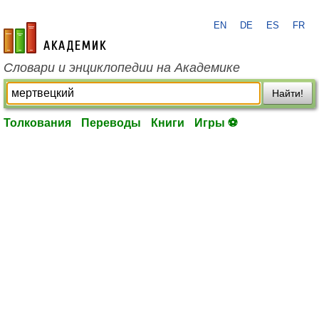
EN
DE
ES
FR
academic.ru
Словари и энциклопедии на Академике
Найти!
Толкования
Переводы
Книги
Игры ⚽