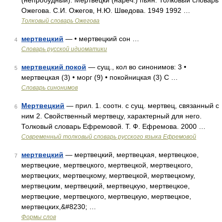
(непробудный). Мертвецки (нареч.) пьян. Толковый словарь
Ожегова. С.И. Ожегов, Н.Ю. Шведова. 1949 1992 …
Толковый словарь Ожегова
мертвецкий
— • мертвецкий сон …
4
Словарь русской идиоматики
мертвецкий покой
— сущ., кол во синонимов: 3 •
5
мертвецкая (3) • морг (9) • покойницкая (3) С …
Словарь синонимов
Мертвецкий
— прил. 1. соотн. с сущ. мертвец, связанный с
6
ним 2. Свойственный мертвецу, характерный для него.
Толковый словарь Ефремовой. Т. Ф. Ефремова. 2000 …
Современный толковый словарь русского языка Ефремовой
мертвецкий
— мертвецкий, мертвецкая, мертвецкое,
7
мертвецкие, мертвецкого, мертвецкой, мертвецкого,
мертвецких, мертвецкому, мертвецкой, мертвецкому,
мертвецким, мертвецкий, мертвецкую, мертвецкое,
мертвецкие, мертвецкого, мертвецкую, мертвецкое,
мертвецких,&#8230; …
Формы слов