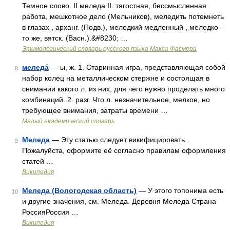
Темное слово. II меледа II. тягостная, бессмысленная
работа, мешкотное дело (Мельников), меледить потемнеть
в глазах , арханг. (Подв.), меледкий медленный , меледко –
то же, вятск. (Васн.).&#8230; …
Этимологический словарь русского языка Макса Фасмера
меледа́
— ы, ж. 1. Старинная игра, представляющая собой
8
набор колец на металлическом стержне и состоящая в
снимании какого л. из них, для чего нужно проделать много
комбинаций. 2. разг. Что л. незначительное, мелкое, но
требующее внимания, затраты времени …
Малый академический словарь
Меледа
— Эту статью следует викифицировать.
9
Пожалуйста, оформите её согласно правилам оформления
статей …
Википедия
Меледа (Вологодская область)
— У этого топонима есть
10
и другие значения, см. Меледа. Деревня Меледа Страна
РоссияРоссия …
Википедия