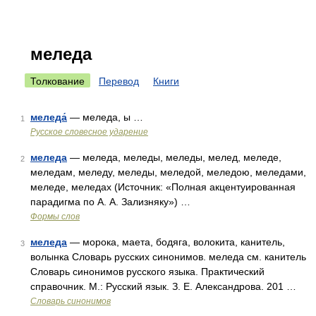
меледа
Толкование
Перевод
Книги
меледа́
— меледа, ы …
1
Русское словесное ударение
меледа
— меледа, меледы, меледы, мелед, меледе,
2
меледам, меледу, меледы, меледой, меледою, меледами,
меледе, меледах (Источник: «Полная акцентуированная
парадигма по А. А. Зализняку») …
Формы слов
меледа
— морока, маета, бодяга, волокита, канитель,
3
волынка Словарь русских синонимов. меледа см. канитель
Словарь синонимов русского языка. Практический
справочник. М.: Русский язык. З. Е. Александрова. 201 …
Словарь синонимов