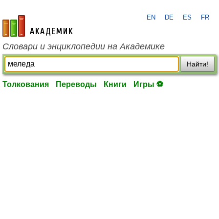
EN
DE
ES
FR
academic.ru
Словари и энциклопедии на Академике
Найти!
Толкования
Переводы
Книги
Игры ⚽