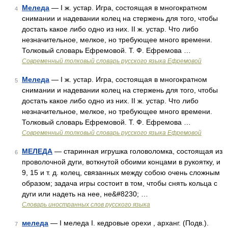
Меледа
— I ж. устар. Игра, состоящая в многократном
4
снимании и надевании колец на стержень для того, чтобы
достать какое либо одно из них. II ж. устар. Что либо
незначительное, мелкое, но требующее много времени.
Толковый словарь Ефремовой. Т. Ф. Ефремова …
Современный толковый словарь русского языка Ефремовой
Меледа
— I ж. устар. Игра, состоящая в многократном
5
снимании и надевании колец на стержень для того, чтобы
достать какое либо одно из них. II ж. устар. Что либо
незначительное, мелкое, но требующее много времени.
Толковый словарь Ефремовой. Т. Ф. Ефремова …
Современный толковый словарь русского языка Ефремовой
МЕЛЕДА
— старинная игрушка головоломка, состоящая из
6
проволочной дуги, воткнутой обоими концами в рукоятку, и
9, 15 и т. д. колец, связанных между собою очень сложным
образом; задача игры состоит в том, чтобы снять кольца с
дуги или надеть на нее, не&#8230; …
Словарь иностранных слов русского языка
меледа
— I меледа I. кедровые орехи , арханг. (Подв.).
7