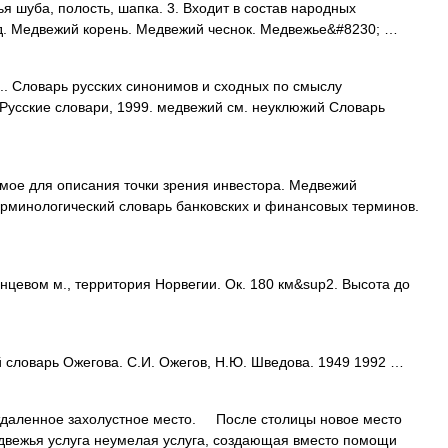
я шуба, полость, шапка. 3. Входит в состав народных
д. Медвежий корень. Медвежий чеснок. Медвежье&#8230; …
.. Словарь русских синонимов и сходных по смыслу
: Русские словари, 1999. медвежий см. неуклюжий Словарь
ое для описания точки зрения инвестора. Медвежий
ерминологический словарь банковских и финансовых терминов.
енцевом м., территория Норвегии. Ок. 180 км&sup2. Высота до
словарь Ожегова. С.И. Ожегов, Н.Ю. Шведова. 1949 1992 …
тдаленное захолустное место. После столицы новое место
вежья услуга неумелая услуга, создающая вместо помощи