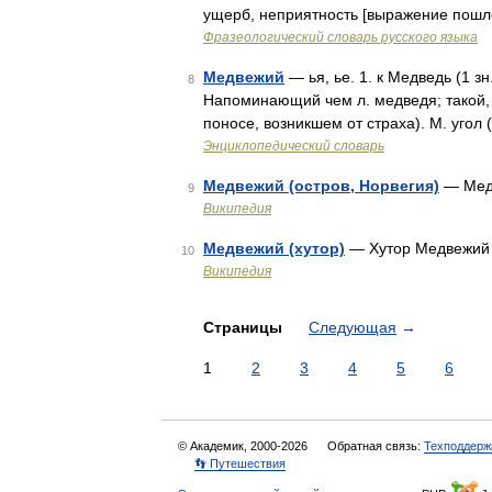
ущерб, неприятность [выражение пошл
Фразеологический словарь русского языка
Медвежий
— ья, ье. 1. к Медведь (1 зн
8
Напоминающий чем л. медведя; такой, к
поносе, возникшем от страха). М. уго
Энциклопедический словарь
Медвежий (остров, Норвегия)
— Медв
9
Википедия
Медвежий (хутор)
— Хутор Медвежий 
10
Википедия
Страницы
Следующая
→
1
2
3
4
5
6
© Академик, 2000-2026
Обратная связь:
Техподдерж
👣 Путешествия