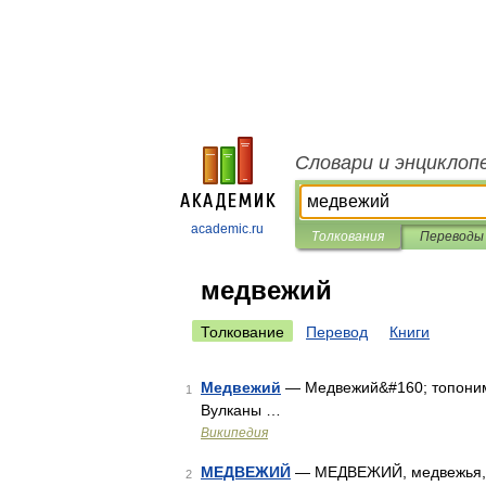
Словари и энциклоп
academic.ru
Толкования
Переводы
медвежий
Толкование
Перевод
Книги
Медвежий
— Медвежий&#160; топоним.
1
Вулканы …
Википедия
МЕДВЕЖИЙ
— МЕДВЕЖИЙ, медвежья, м
2