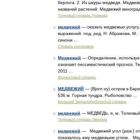
берлога. 2. Из шкуры медведя. Медвежь
названий растений. Медвежий виногра
Толковый словарь Ушакова
медвежий
— оказать медвежью услугу.
3
выражений. под. ред. Н. Абрамова, М.
синони …
Словарь синонимов
Медвежий
— Определение, используем
4
означает пессимистический прогноз. Т
2011 …
Финансовый словарь
МЕДВЕЖИЙ
— (Bjorn oy) остров в Бар
5
536 м. Горная тундра. Рыболовство …
Большой Энциклопедический словарь
медвежий
— МЕДВЕДЬ, я, м. Толковый 
6
Толковый словарь Ожегова
медвежий
— Медвежий угол (разг.) о
7
показалось ему медвежьим углом. Мед