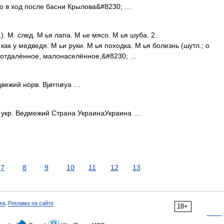
о в ход после басни Крылова&#8230; …
.). М. след. М ья лапа. М ье мясо. М ья шуба. 2.
ак у медведя. М ьи руки. М ья походка. М ья болезнь (шутл.; о
л (отдалённое, малонаселённое,&#8230; …
ежий норв. Bjørnøya …
укр. Ведмежий Страна УкраинаУкраина …
7
8
9
10
11
12
13
ка
,
Реклама на сайте
18+