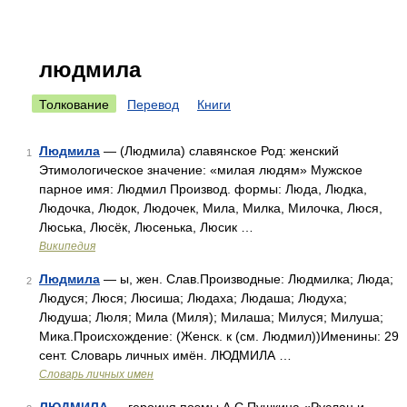
людмила
Толкование
Перевод
Книги
Людмила
— (Людмила) славянское Род: женский
1
Этимологическое значение: «милая людям» Мужское
парное имя: Людмил Производ. формы: Люда, Людка,
Людочка, Людок, Людочек, Мила, Милка, Милочка, Люся,
Люська, Люсёк, Люсенька, Люсик …
Википедия
Людмила
— ы, жен. Слав.Производные: Людмилка; Люда;
2
Людуся; Люся; Люсиша; Людаха; Людаша; Людуха;
Людуша; Люля; Мила (Миля); Милаша; Милуся; Милуша;
Мика.Происхождение: (Женск. к (см. Людмил))Именины: 29
сент. Словарь личных имён. ЛЮДМИЛА …
Словарь личных имен