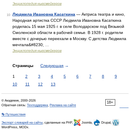
Энциклопедия ньюсмейкеров
Людмила Ивановна Касаткина
— Актриса театра и кино,
10
Народная артистка СССР Людмила Ивановна Касаткина
родилась 15 мая 1925 г. в селе Володарском под Вязьмой
Смоленской области в рабочей семье. В 1928 г. родители
вместе с дочерью переехали в Москву. С детства Людмила
мечтала&#8230; …
Энциклопедия ньюсмейкеров
Страницы
Следующая
→
1
2
3
4
5
6
7
8
9
10
11
12
13
© Академик, 2000-2026
18+
Обратная связь:
Техподдержка
,
Реклама на сайте
👣 Путешествия
Экспорт словарей на сайты
, сделанные на PHP,
Joomla,
Drupal,
WordPress, MODx.