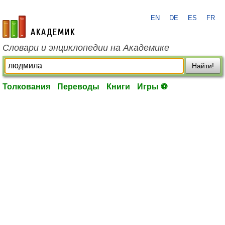
EN
DE
ES
FR
academic.ru
Словари и энциклопедии на Академике
Найти!
Толкования
Переводы
Книги
Игры ⚽