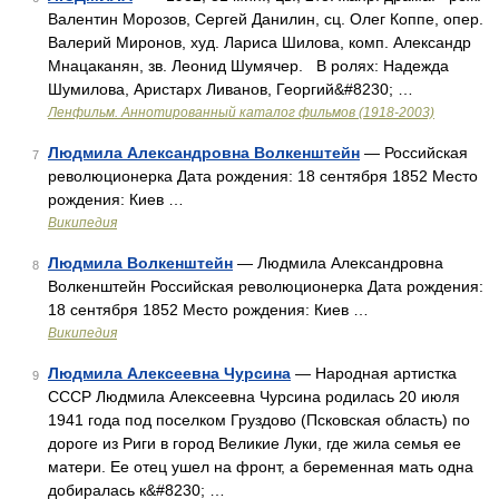
Валентин Морозов, Сергей Данилин, сц. Олег Коппе, опер.
Валерий Миронов, худ. Лариса Шилова, комп. Александр
Мнацаканян, зв. Леонид Шумячер. В ролях: Надежда
Шумилова, Аристарх Ливанов, Георгий&#8230; …
Ленфильм. Аннотированный каталог фильмов (1918-2003)
Людмила Александровна Волкенштейн
— Российская
7
революционерка Дата рождения: 18 сентября 1852 Место
рождения: Киев …
Википедия
Людмила Волкенштейн
— Людмила Александровна
8
Волкенштейн Российская революционерка Дата рождения:
18 сентября 1852 Место рождения: Киев …
Википедия
Людмила Алексеевна Чурсина
— Народная артистка
9
СССР Людмила Алексеевна Чурсина родилась 20 июля
1941 года под поселком Груздово (Псковская область) по
дороге из Риги в город Великие Луки, где жила семья ее
матери. Ее отец ушел на фронт, а беременная мать одна
добиралась к&#8230; …