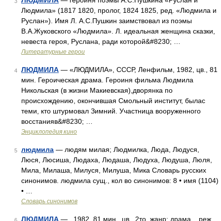
ЛЮДМИЛА
— героиня поэмы А.С.Пушкина «Руслан и
3
Людмила» (1817 1820, пролог, 1824 1825, ред. «Людмила и
Руслан»). Имя Л. А.С.Пушкин заимствовал из поэмы
В.А.Жуковского «Людмила». Л. идеальная женщина сказки,
невеста героя, Руслана, ради которой&#8230; …
Литературные герои
ЛЮДМИЛА
— «ЛЮДМИЛА», СССР, Ленфильм, 1982, цв., 81
4
мин. Героическая драма. Героиня фильма Людмила
Никольская (в жизни Макиевская),дворянка по
происхождению, окончившая Смольный институт, былас
теми, кто штурмовал Зимний. Участница вооруженного
восстанияв&#8230; …
Энциклопедия кино
людмила
— людям милая; Людмилка, Люда, Людуся,
5
Люся, Люсиша, Людаха, Людаша, Людуха, Людуша, Люля,
Мила, Милаша, Милуся, Милуша, Мика Словарь русских
синонимов. людмила сущ., кол во синонимов: 8 • имя (1104)
• …
Словарь синонимов
ЛЮДМИЛА
— 1982, 81 мин., цв., 2то. жанр: драма. реж.
6