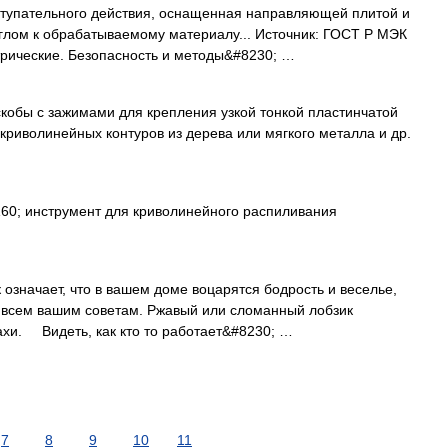
оступательного действия, оснащенная направляющей плитой и
глом к обрабатываемому материалу... Источник: ГОСТ Р МЭК
трические. Безопасность и методы&#8230; …
кобы с зажимами для крепления узкой тонкой пластинчатой
криволинейных контуров из дерева или мягкого металла и др.
60; инструмент для криволинейного распиливания
значает, что в вашем доме воцарятся бодрость и веселье,
о всем вашим советам. Ржавый или сломанный лобзик
хи. Видеть, как кто то работает&#8230; …
7
8
9
10
11