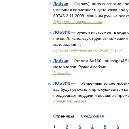
Лобзик
— (jig saw): пила возвратно п
7
имеющая возможность установки под у
60745 2 11 2008. Машины ручные элек
Официальная терминология
ЛОБЗИК
— ручной инструмент в виде с
8
пилки. Л. используют для выпиливания 
материалов …
Большая политехническая энциклопедия
Лобзик
— (от нем.&#160;Laubsäge)&#1
9
материалов. Ручной лобзик …
Википедия
ЛОБЗИК
— Увиденный во сне лобзик о
10
вас будут уважать и прислушиваться к
предвещает неудачи и досадные прома
Сонник Мельникова
Страницы
Следующая
→
1
2
3
4
5
6