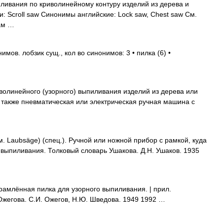
ливания по криволинейному контуру изделий из дерева и
и: Scroll saw Синонимы английские: Lock saw, Chest saw См.
ам …
мов. лобзик сущ., кол во синонимов: 3 • пилка (6) •
волинейного (узорного) выпиливания изделий из дерева или
 также пневматическая или электрическая ручная машина с
. Laubsäge) (спец.). Ручной или ножной прибор с рамкой, куда
 выпиливания. Толковый словарь Ушакова. Д.Н. Ушаков. 1935
амлённая пилка для узорного выпиливания. | прил.
 Ожегова. С.И. Ожегов, Н.Ю. Шведова. 1949 1992 …