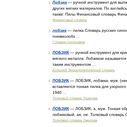
Лобзик
— ручной инструмент для выпи
2
других мягких материалов. По английск
также: Пилы Финансовый словарь Фин
Финансовый словарь
лобзик
— пилка Словарь русских синони
3
пневмолобз …
Словарь синонимов
ЛОБЗИК
— ручной инструмент для кри
4
мягкого металла. Лобзиком называется
таким инструментом …
Большой Энциклопедический словарь
ЛОБЗИК
— ЛОБЗИК, лобзика, муж. (нем
5
вставляется тонкая пилка для узорного
1940 …
Толковый словарь Ушакова
ЛОБЗИК
— ЛОБЗИК, а, муж. Тонкая обр
6
лобзиковый, ая, ое. Толковый словарь
Толковый словарь Ожегова