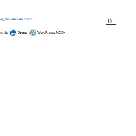
ка
,
Реклама на сайте
18+
omla,
Drupal,
WordPress, MODx.