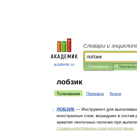
Словари и энциклоп
academic.ru
Толкования
Переводы
лобзик
Толкование
Перевод
Книги
ЛОБЗИК
— Инструмент для выпиливани
1
иностранных слов, вошедших в состав р
зажатия ленточных пилочек при выпил
Словарь иностранных слов русского языка