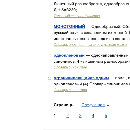
Лишенный разнообразия, однообразно 
Д.Н.&#8230; …
Толковый словарь Ушакова
МОНОТОННЫЙ
— Однообразный. Объя
8
русский язык, с означением их корне
иностранных слов, вошедших в состав р
Словарь иностранных слов русского языка
одноплановый
— однонаправленный С
9
синонимов: 4 • лишенный разнообразия
Словарь синонимов
ограничивающийся одним
— прил., к
10
одноплановый (4) Словарь синонимов A
Словарь синонимов
Страницы
Следующая
→
1
2
3
4
5