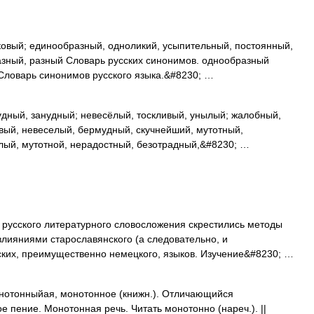
вый; единообразный, одноликий, усыпительный, постоянный,
азный, разный Словарь русских синонимов. однообразный
Словарь синонимов русского языка.&#8230; …
дный, занудный; невесёлый, тоскливый, унылый; жалобный,
вый, невеселый, бермудный, скучнейший, мутотный,
слый, мутотной, нерадостный, безотрадный,&#8230; …
русского литературного словосложения скрестились методы
влияниями старославянского (а следовательно, и
ских, преимущественно немецкого, языков. Изучение&#8230; …
онныйая, монотонное (книжн.). Отличающийся
 пение. Монотонная речь. Читать монотонно (нареч.). ||