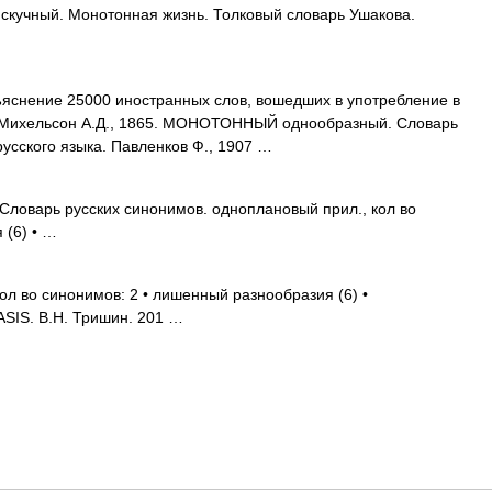
скучный. Монотонная жизнь. Толковый словарь Ушакова.
снение 25000 иностранных слов, вошедших в употребление в
й. Михельсон А.Д., 1865. МОНОТОННЫЙ однообразный. Словарь
усского языка. Павленков Ф., 1907 …
ловарь русских синонимов. одноплановый прил., кол во
 (6) • …
ол во синонимов: 2 • лишенный разнообразия (6) •
SIS. В.Н. Тришин. 201 …