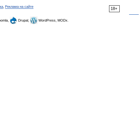
ка
,
Реклама на сайте
18+
omla,
Drupal,
WordPress, MODx.