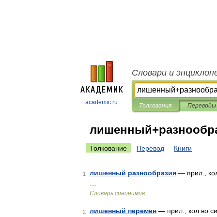
Словари и энциклоп
academic.ru
Толкования
Переводы
лишенный+разнообр
Толкование
Перевод
Книги
лишенный разнообразия
— прил., ко
1
…
Словарь синонимов
лишенный перемен
— прил., кол во с
2