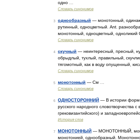
одно …
Словарь синонимов
однообразный
— монотонный, одинако
3
рутинный, одноцветный. Ant. разнообр
монотонный, одноцветный, одноликий 
Словарь синонимов
скучный
— неинтересный, пресный, ну
4
обрыдлый, тухлый, правильный, скучли
тягомотный, как в воду опущенный, ки
Словарь синонимов
монотонный
— См …
5
Словарь синонимов
ОДНОСТОРОННИЙ
— В истории форм 
6
русского народного словотворчества с 
грековизантийского) и западноевропей
История слов
МОНОТОННЫЙ
— МОНОТОННЫЙ, монот
7
монотонией, однообразный. Монотонное