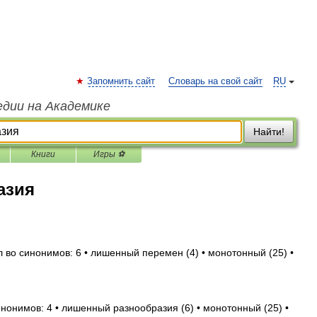
Запомнить сайт
Словарь на свой сайт
RU
едии на Академике
Найти!
Книги
Игры ⚽
азия
л во синонимов: 6 • лишенный перемен (4) • монотонный (25) •
инонимов: 4 • лишенный разнообразия (6) • монотонный (25) •