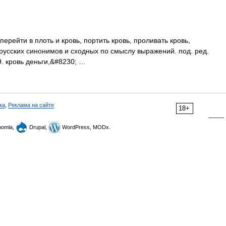
 перейти в плоть и кровь, портить кровь, проливать кровь,
 русских синонимов и сходных по смыслу выражений. под. ред.
9. кровь деньги,&#8230; …
ка
,
Реклама на сайте
18+
omla,
Drupal,
WordPress, MODx.