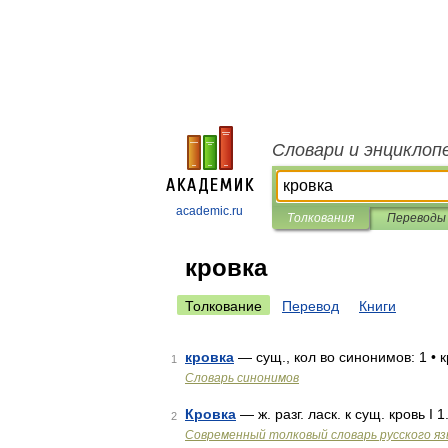
Словари и энциклоп
academic.ru
Толкования
Переводы
кровка
Толкование
Перевод
Книги
кровка
— сущ., кол во синонимов: 1 • 
1
Словарь синонимов
Кровка
— ж. разг. ласк. к сущ. кровь 
2
Современный толковый словарь русского я