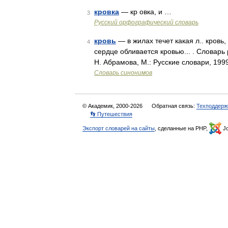
кровка
— кр овка, и …
3
Русский орфографический словарь
кровь
— в жилах течет какая л.. кровь,
4
сердце обливается кровью... . Словарь
Н. Абрамова, М.: Русские словари, 199
Словарь синонимов
© Академик, 2000-2026
Обратная связь:
Техподдерж
👣 Путешествия
Экспорт словарей на сайты
, сделанные на PHP,
Jo