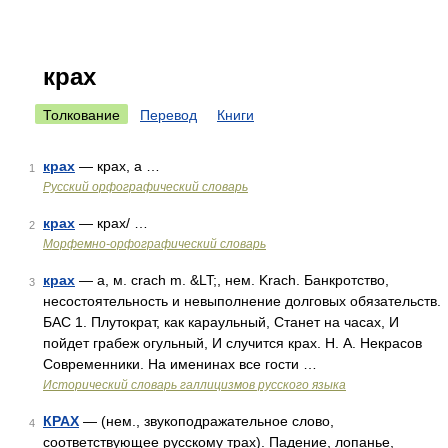
крах
Толкование
Перевод
Книги
крах
— крах, а …
1
Русский орфографический словарь
крах
— крах/ …
2
Морфемно-орфографический словарь
крах
— а, м. crach m. &LT;, нем. Krach. Банкротство,
3
несостоятельность и невыполнение долговых обязательств.
БАС 1. Плутократ, как караульный, Станет на часах, И
пойдет грабеж огульный, И случится крах. Н. А. Некрасов
Современники. На именинах все гости …
Исторический словарь галлицизмов русского языка
КРАХ
— (нем., звукоподражательное слово,
4
соответствующее русскому трах). Падение, лопанье,