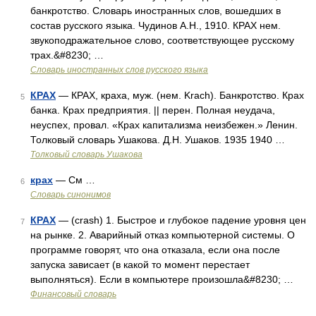
банкротство. Словарь иностранных слов, вошедших в
состав русского языка. Чудинов А.Н., 1910. КРАХ нем.
звукоподражательное слово, соответствующее русскому
трах.&#8230; …
Словарь иностранных слов русского языка
КРАХ
— КРАХ, краха, муж. (нем. Krach). Банкротство. Крах
5
банка. Крах предприятия. || перен. Полная неудача,
неуспех, провал. «Крах капитализма неизбежен.» Ленин.
Толковый словарь Ушакова. Д.Н. Ушаков. 1935 1940 …
Толковый словарь Ушакова
крах
— См …
6
Словарь синонимов
КРАХ
— (crash) 1. Быстрое и глубокое падение уровня цен
7
на рынке. 2. Аварийный отказ компьютерной системы. О
программе говорят, что она отказала, если она после
запуска зависает (в какой то момент перестает
выполняться). Если в компьютере произошла&#8230; …
Финансовый словарь