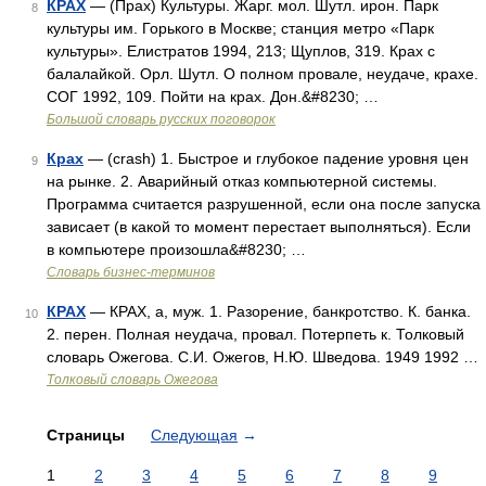
КРАХ
— (Прах) Культуры. Жарг. мол. Шутл. ирон. Парк
8
культуры им. Горького в Москве; станция метро «Парк
культуры». Елистратов 1994, 213; Щуплов, 319. Крах с
балалайкой. Орл. Шутл. О полном провале, неудаче, крахе.
СОГ 1992, 109. Пойти на крах. Дон.&#8230; …
Большой словарь русских поговорок
Крах
— (crash) 1. Быстрое и глубокое падение уровня цен
9
на рынке. 2. Аварийный отказ компьютерной системы.
Программа считается разрушенной, если она после запуска
зависает (в какой то момент перестает выполняться). Если
в компьютере произошла&#8230; …
Словарь бизнес-терминов
КРАХ
— КРАХ, а, муж. 1. Разорение, банкротство. К. банка.
10
2. перен. Полная неудача, провал. Потерпеть к. Толковый
словарь Ожегова. С.И. Ожегов, Н.Ю. Шведова. 1949 1992 …
Толковый словарь Ожегова
Страницы
Следующая
→
1
2
3
4
5
6
7
8
9