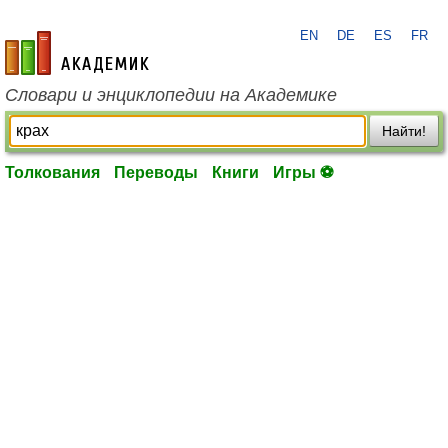
EN
DE
ES
FR
academic.ru
Словари и энциклопедии на Академике
Найти!
Толкования
Переводы
Книги
Игры ⚽