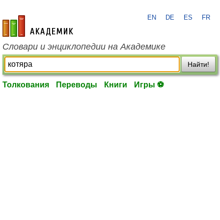
EN
DE
ES
FR
academic.ru
Словари и энциклопедии на Академике
Найти!
Толкования
Переводы
Книги
Игры ⚽