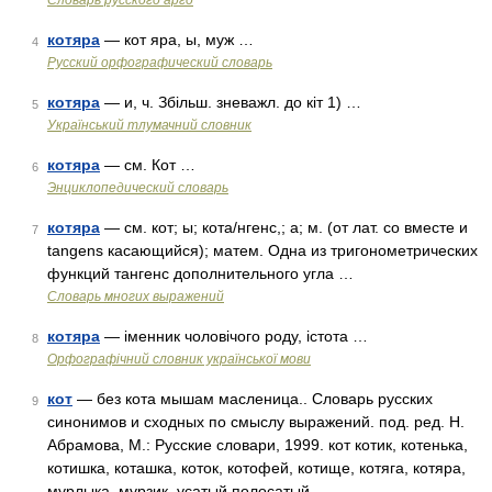
Словарь русского арго
котяра
— кот яра, ы, муж …
4
Русский орфографический словарь
котяра
— и, ч. Збільш. зневажл. до кіт 1) …
5
Український тлумачний словник
котяра
— см. Кот …
6
Энциклопедический словарь
котяра
— см. кот; ы; кота/нгенс,; а; м. (от лат. co вместе и
7
tangens касающийся); матем. Одна из тригонометрических
функций тангенс дополнительного угла …
Словарь многих выражений
котяра
— іменник чоловічого роду, істота …
8
Орфографічний словник української мови
кот
— без кота мышам масленица.. Словарь русских
9
синонимов и сходных по смыслу выражений. под. ред. Н.
Абрамова, М.: Русские словари, 1999. кот котик, котенька,
котишка, коташка, коток, котофей, котище, котяга, котяра,
мурлыка, мурзик, усатый полосатый …