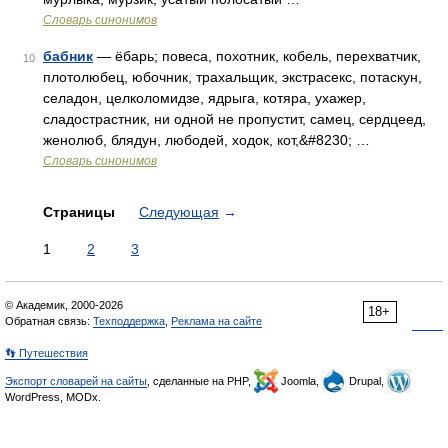
Словарь синонимов
бабник
— ёбарь; повеса, похотник, кобель, перехватчик,
10
плотолюбец, юбочник, трахальщик, экстрасекс, потаскун,
селадон, целколомидзе, ядрыга, котяра, ухажер,
сладострастник, ни одной не пропустит, самец, сердцеед,
женолюб, блядун, любодей, ходок, кот,&#8230; …
Словарь синонимов
Страницы
Следующая
→
1
2
3
© Академик, 2000-2026
18+
Обратная связь:
Техподдержка
,
Реклама на сайте
👣 Путешествия
Экспорт словарей на сайты
, сделанные на PHP,
Joomla,
Drupal,
WordPress, MODx.