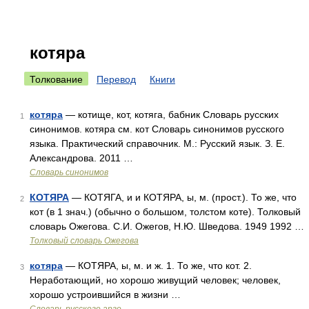
котяра
Толкование
Перевод
Книги
котяра
— котище, кот, котяга, бабник Словарь русских
1
синонимов. котяра см. кот Словарь синонимов русского
языка. Практический справочник. М.: Русский язык. З. Е.
Александрова. 2011 …
Словарь синонимов
КОТЯРА
— КОТЯГА, и и КОТЯРА, ы, м. (прост.). То же, что
2
кот (в 1 знач.) (обычно о большом, толстом коте). Толковый
словарь Ожегова. С.И. Ожегов, Н.Ю. Шведова. 1949 1992 …
Толковый словарь Ожегова
котяра
— КОТЯРА, ы, м. и ж. 1. То же, что кот. 2.
3
Неработающий, но хорошо живущий человек; человек,
хорошо устроившийся в жизни …