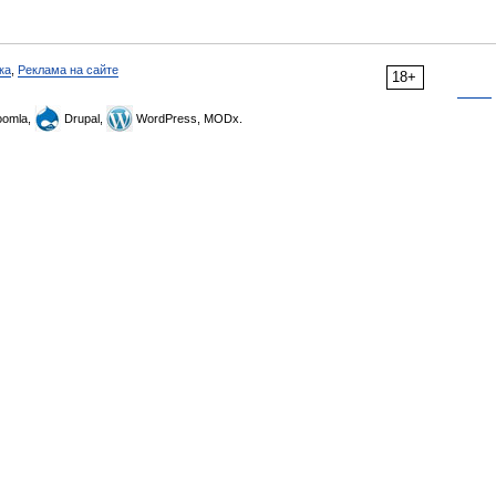
ка
,
Реклама на сайте
18+
omla,
Drupal,
WordPress, MODx.