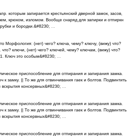
пр. которым запирается крестьянский дверной замок, засов,
чем, крюком, изломом. Вообще снаряд для запирки и отпиркн
 трубки и бородки.&#8230; …
сто Морфология: (нет) чего? ключа, чему? ключу, (вижу) что?
 что? ключи, (нет) чего? ключей, чему? ключам, (вижу) что?
 1. Ключ это особым&#8230; …
лическое приспособление для отпирания и запирания замка.
 к замку. || То же для отвинчивания гаек и болтов. Подвинтить
ля вскрытия консервных&#8230; …
лическое приспособление для отпирания и запирания замка.
 к замку. || То же для отвинчивания гаек и болтов. Подвинтить
ля вскрытия консервных&#8230; …
лическое приспособление для отпирания и запирания замка.