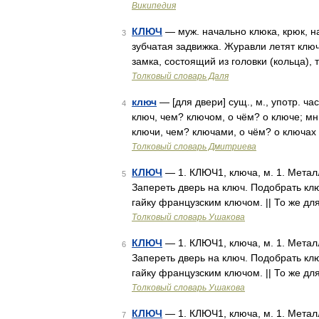
Википедия
КЛЮЧ
— муж. начально клюка, крюк, на
3
зубчатая задвижка. Журавли летят клю
замка, состоящий из головки (кольца),
Толковый словарь Даля
ключ
— [для двери] сущ., м., употр. ча
4
ключ, чем? ключом, о чём? о ключе; мн.
ключи, чем? ключами, о чём? о ключах
Толковый словарь Дмитриева
КЛЮЧ
— 1. КЛЮЧ1, ключа, м. 1. Метал
5
Запереть дверь на ключ. Подобрать ключ
гайку французским ключом. || То же д
Толковый словарь Ушакова
КЛЮЧ
— 1. КЛЮЧ1, ключа, м. 1. Метал
6
Запереть дверь на ключ. Подобрать ключ
гайку французским ключом. || То же д
Толковый словарь Ушакова
КЛЮЧ
— 1. КЛЮЧ1, ключа, м. 1. Метал
7