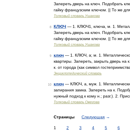
Запереть дверь на ключ. Подобрать ключ
гайку французским ключом. || То же д
Толковый словарь Ушакова
КЛЮЧ
— 1. КЛЮЧ1, ключа, м. 1. Метал
8
Запереть дверь на ключ. Подобрать ключ
гайку французским ключом. || То же д
Толковый словарь Ушакова
ключ
— 1. КЛЮЧ, а; м. 1. Металлическо
9
квартиры. Запереть, закрыть дверь на к.
к. от города (как символ гостеприимств
Энциклопедический словарь
ключ
— КЛЮЧ, а, муж. 1. Металлически
10
запирания замка. Запереть на к. Подоб
нужный подход к кому н.; разг.). 2. П
Толковый словарь Ожегова
Страницы
Следующая
→
1
2
3
4
5
6