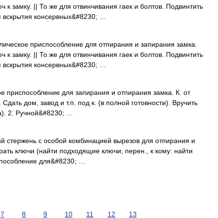
 к замку. || То же для отвинчивания гаек и болтов. Подвинтить
ля вскрытия консервных&#8230; …
лическое приспособление для отпирания и запирания замка.
 к замку. || То же для отвинчивания гаек и болтов. Подвинтить
ля вскрытия консервных&#8230; …
е приспособление для запирания и отпирания замка. К. от
 Сдать дом, завод и т.п. под к. (в полной готовности). Вручить
а). 2. Ручной&#8230; …
й стержень с особой комбинацией вырезов для отпирания и
рать ключи (найти подходящие ключи; перен., к кому: найти
риспособление для&#8230; …
7
8
9
10
11
12
13