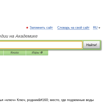
Запомнить сайт
Словарь на свой сайт
RU
едии на Академике
Найти!
Книги
Игры ⚽
ья «ключ» Ключ, родник&#160; место, где подземные воды