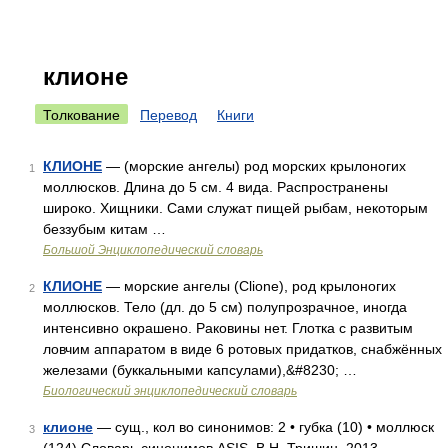
клионе
Толкование
Перевод
Книги
КЛИОНЕ
— (морские ангелы) род морских крылоногих
1
моллюсков. Длина до 5 см. 4 вида. Распространены
широко. Хищники. Сами служат пищей рыбам, некоторым
беззубым китам …
Большой Энциклопедический словарь
КЛИОНЕ
— морские ангелы (Clionе), род крылоногих
2
моллюсков. Тело (дл. до 5 см) полупрозрачное, иногда
интенсивно окрашено. Раковины нет. Глотка с развитым
ловчим аппаратом в виде 6 ротовых придатков, снабжённых
железами (буккальными капсулами),&#8230; …
Биологический энциклопедический словарь
клионе
— сущ., кол во синонимов: 2 • губка (10) • моллюск
3