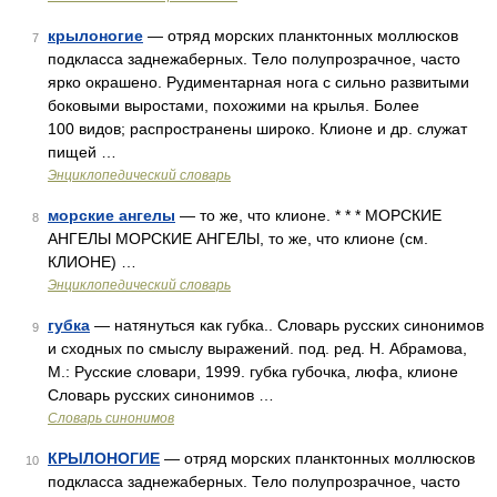
крылоногие
— отряд морских планктонных моллюсков
7
подкласса заднежаберных. Тело полупрозрачное, часто
ярко окрашено. Рудиментарная нога с сильно развитыми
боковыми выростами, похожими на крылья. Более
100 видов; распространены широко. Клионе и др. служат
пищей …
Энциклопедический словарь
морские ангелы
— то же, что клионе. * * * МОРСКИЕ
8
АНГЕЛЫ МОРСКИЕ АНГЕЛЫ, то же, что клионе (см.
КЛИОНЕ) …
Энциклопедический словарь
губка
— натянуться как губка.. Словарь русских синонимов
9
и сходных по смыслу выражений. под. ред. Н. Абрамова,
М.: Русские словари, 1999. губка губочка, люфа, клионе
Словарь русских синонимов …
Словарь синонимов
КРЫЛОНОГИЕ
— отряд морских планктонных моллюсков
10
подкласса заднежаберных. Тело полупрозрачное, часто