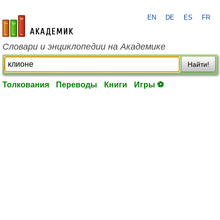
EN
DE
ES
FR
academic.ru
Словари и энциклопедии на Академике
Найти!
Толкования
Переводы
Книги
Игры ⚽