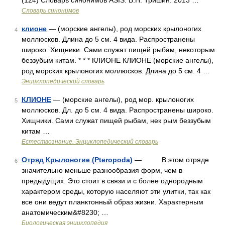
(124) Словарь синонимов ASIS. В.Н. Тришин. 2013 …
Словарь синонимов
клионе
— (морские ангелы), род морских крылоногих
4
моллюсков. Длина до 5 см. 4 вида. Распространены
широко. Хищники. Сами служат пищей рыбам, некоторым
беззубым китам. * * * КЛИОНЕ КЛИОНЕ (морские ангелы),
род морских крылоногих моллюсков. Длина до 5 см. 4 …
Энциклопедический словарь
КЛИОНЕ
— (морские ангелы), род мор. крылоногих
5
моллюсков. Дл. до 5 см. 4 вида. Распространены широко.
Хищники. Сами служат пищей рыбам, нек рым беззубым
китам …
Естествознание. Энциклопедический словарь
Отряд Крылоногие (Pteropoda)
— В этом отряде
6
значительно меньше разнообразия форм, чем в
предыдущих. Это стоит в связи и с более однородным
характером среды, которую населяют эти улитки, так как
все они ведут планктонный образ жизни. Характерным
анатомическим&#8230; …
Биологическая энциклопедия