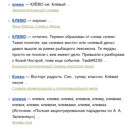
клево
— КЛЁВО см. Клёвый …
4
Энциклопедический словарь
КЛЕВО
— хорошо …
5
Язык Одессы. Слова и фразы
КЛЕВО
— отлично. Термин образован от слова «клев».
6
Такие понятия, как «клевое место» или «клевый день»
давно вышли за рамки рыбацкого лексикона. Те якудзы
просто не поняли с кем имеют дело. Привыкли к разборкам
с Козой Нострой, тоже еще событие. Так&#8230; …
Большой полутолковый словарь одесского языка
Клево
— Восторг, радость. Син.: супер, классно. Клёвая
7
песня …
Словарь криминального и полукриминального мира
клевок
— клевок, клевки, клевка, клевков, клевку, клевкам,
8
клевок, клевки, клевком, клевками, клевке, клевках
(Источник: «Полная акцентуированная парадигма по А. А.
Зализняку») …
Формы слов