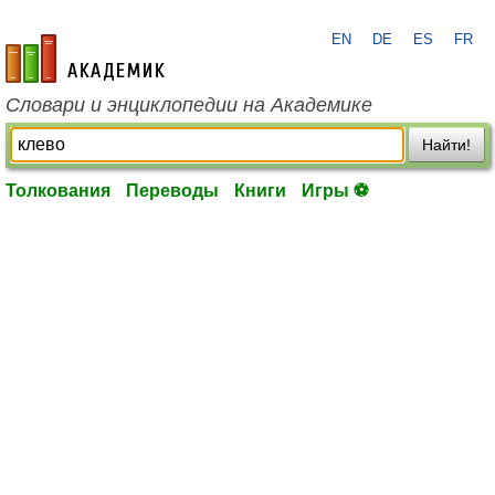
EN
DE
ES
FR
academic.ru
Словари и энциклопедии на Академике
Найти!
Толкования
Переводы
Книги
Игры ⚽