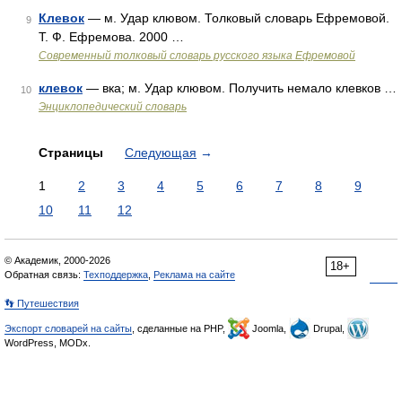
Клевок
— м. Удар клювом. Толковый словарь Ефремовой.
9
Т. Ф. Ефремова. 2000 …
Современный толковый словарь русского языка Ефремовой
клевок
— вка; м. Удар клювом. Получить немало клевков …
10
Энциклопедический словарь
Страницы
Следующая
→
1
2
3
4
5
6
7
8
9
10
11
12
© Академик, 2000-2026
18+
Обратная связь:
Техподдержка
,
Реклама на сайте
👣 Путешествия
Экспорт словарей на сайты
, сделанные на PHP,
Joomla,
Drupal,
WordPress, MODx.