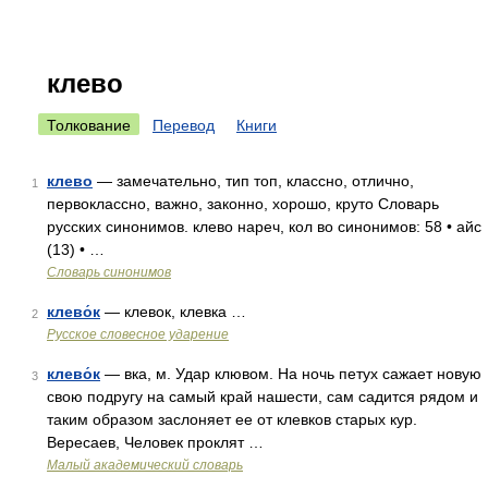
клево
Толкование
Перевод
Книги
клево
— замечательно, тип топ, классно, отлично,
1
первоклассно, важно, законно, хорошо, круто Словарь
русских синонимов. клево нареч, кол во синонимов: 58 • айс
(13) • …
Словарь синонимов
клево́к
— клевок, клевка …
2
Русское словесное ударение
клево́к
— вка, м. Удар клювом. На ночь петух сажает новую
3
свою подругу на самый край нашести, сам садится рядом и
таким образом заслоняет ее от клевков старых кур.
Вересаев, Человек проклят …
Малый академический словарь