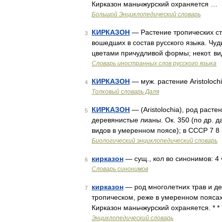
Кирказон маньчжурский охраняется …
Большой Энциклопедический словарь
КИРКАЗОН
— Растение тропических ст
3
вошедших в состав русского языка. Чу
цветами причудливой формы; некот. ви
Словарь иностранных слов русского языка
КИРКАЗОН
— муж. растение Aristolochi
4
Толковый словарь Даля
КИРКАЗОН
— (Aristolochia), род раст
5
деревянистые лианы. Ок. 350 (по др. да
видов в умеренном поясе); в СССР 7 8
Биологический энциклопедический словарь
кирказон
— сущ., кол во синонимов: 4 •
6
Словарь синонимов
кирказон
— род многолетних трав и де
7
тропическом, реже в умеренном пояса
Кирказон маньчжурский охраняется. *
Энциклопедический словарь