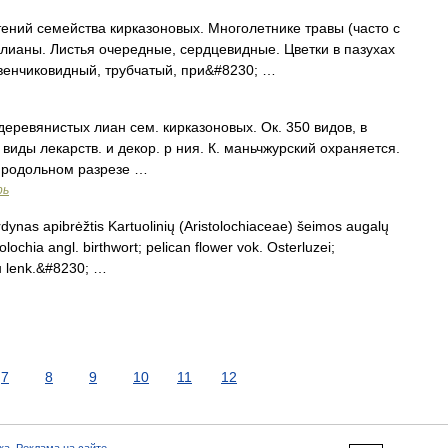
ний семейства кирказоновых. Многолетнике травы (часто с
лианы. Листья очередные, сердцевидные. Цветки в пазухах
венчиковидный, трубчатый, при&#8230; …
еревянистых лиан сем. кирказоновых. Ок. 350 видов, в
виды лекарств. и декор. р ния. К. маньчжурский охраняется.
 продольном разрезе …
рь
rdynas apibrėžtis Kartuolinių (Aristolochiaceae) šeimos augalų
stolochia angl. birthwort; pelican flower vok. Osterluzei;
н lenk.&#8230; …
7
8
9
10
11
12