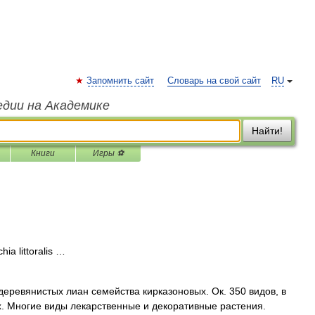
Запомнить сайт
Словарь на свой сайт
RU
едии на Академике
Найти!
Книги
Игры ⚽
ia littoralis …
еревянистых лиан семейства кирказоновых. Ок. 350 видов, в
. Многие виды лекарственные и декоративные растения.