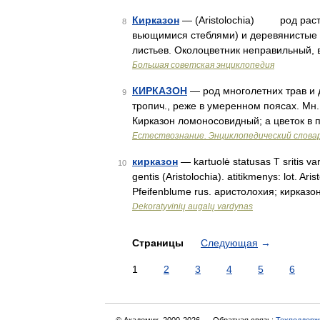
Кирказон
— (Aristolochia) род расте
8
вьющимися стеблями) и деревянистые 
листьев. Околоцветник неправильный, 
Большая советская энциклопедия
КИРКАЗОН
— род многолетних трав и д
9
тропич., реже в умеренном поясах. Мн. 
Кирказон ломоносовидный; а цветок в
Естествознание. Энциклопедический слова
кирказон
— kartuolė statusas T sritis va
10
gentis (Aristolochia). atitikmenys: lot. Ari
Pfeifenblume rus. аристолохия; кирказо
Dekoratyvinių augalų vardynas
Страницы
Следующая
→
1
2
3
4
5
6