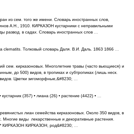
ран из сем. того же имени. Словарь иностранных слов,
динов А.Н., 1910. КИРКАЗОН кустарники с неправильными
ды развод. в садах. Словарь иностранных слов …
a clematits. Толковый словарь Даля. В.И. Даль. 1863 1866 …
ений сем. кирказоновых. Многолетние травы (часто вьющиеся) и
нным, до 500) видов, в тропиках и субтропиках (лишь неск.
 видов. Цветки зигоморфные,&#8230; …
 кустарник (357) • лиана (26) • растение (4422) • …
ревянистых лиан семейства кирказоновых. Около 350 видов, в
х. Многие виды лекарственные и декоративные растения.
 * * КИРКАЗОН КИРКАЗОН, род&#8230; …