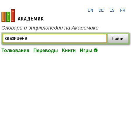
EN
DE
ES
FR
academic.ru
Словари и энциклопедии на Академике
Найти!
Толкования
Переводы
Книги
Игры ⚽