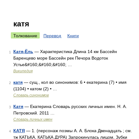
катя
Толкование
Перевод
Книги
Катя-Ёль
— Характеристика Длина 14 км Бассейн
1
Баренцево море Бассейн рек Печора Водоток
Устье&#160;&#160;&#160; …
Википедия
катя
— сущ., кол во синонимов: 6 • екатерина (7) • имя
2
(1104) • катом (2) • …
Словарь синонимов
Катя
— Екатерина Словарь русских личных имен. Н. А.
3
Петровский. 2011 …
Словарь личных имен
КАТЯ
— 1. (персонаж поэмы А. А. Блока Двенадцать ; см.
4
тж КАТЬКА, КАТЬКА ДУРА) Запрокинулась лицом, Зубки