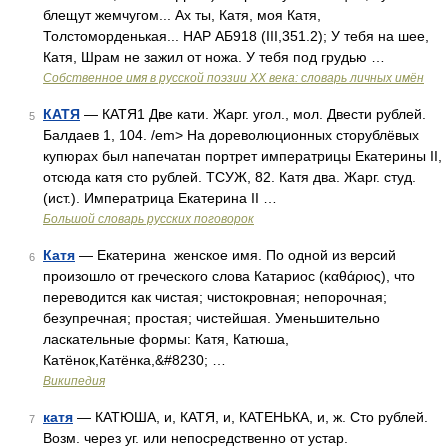
блещут жемчугом... Ах ты, Катя, моя Катя,
Толстоморденькая... НАР АБ918 (III,351.2); У тебя на шее,
Катя, Шрам не зажил от ножа. У тебя под грудью …
Собственное имя в русской поэзии XX века: словарь личных имён
КАТЯ
— КАТЯ1 Две кати. Жарг. угол., мол. Двести рублей.
5
Балдаев 1, 104. /em> На дореволюционных сторублёвых
купюрах был напечатан портрет императрицы Екатерины II,
отсюда катя сто рублей. ТСУЖ, 82. Катя два. Жарг. студ.
(ист.). Императрица Екатерина II …
Большой словарь русских поговорок
Катя
— Екатерина женское имя. По одной из версий
6
произошло от греческого слова Катариос (καθάριος), что
переводится как чистая; чистокровная; непорочная;
безупречная; простая; чистейшая. Уменьшительно
ласкательные формы: Катя, Катюша,
Катёнок,Катёнка,&#8230; …
Википедия
катя
— КАТЮША, и, КАТЯ, и, КАТЕНЬКА, и, ж. Сто рублей.
7
Возм. через уг. или непосредственно от устар.