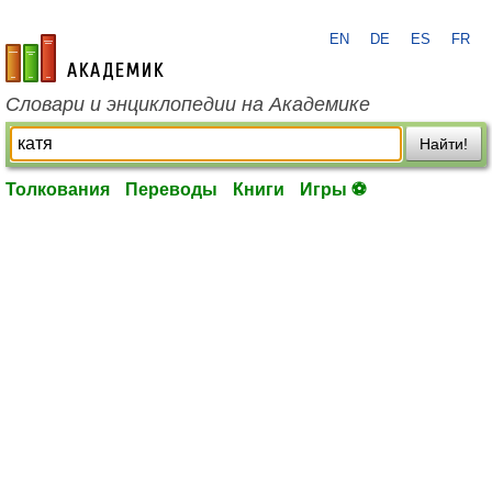
EN
DE
ES
FR
academic.ru
Словари и энциклопедии на Академике
Найти!
Толкования
Переводы
Книги
Игры ⚽