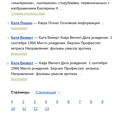
«екатеринка», «катеринка» сторублевка, первоначально с
изображением Екатерины II …
Словарь русского арго
Катя Оушен
— Katya Ocean Основная информация …
8
Википедия
Катя Бенерт
— Катя Бинерт Katja Bienert Дата рождения: 1
9
сентября 1966 Место рождения: Берлин Профессия:
актриса Направление: фильмы ужасов эротика …
Википедия
Катя Бинерт
— Katja Bienert Дата рождения: 1 сентября
10
1966 Место рождения: Берлин Профессия: актриса
Направление: фильмы ужасов эротика …
Википедия
Страницы
Следующая
→
1
2
3
4
5
6
7
8
9
10
11
12
13