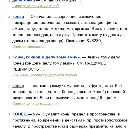
делу конец
— см. дело с концом …
3
Словарь многих выражений
конец
— Окончание, завершение, заключение,
4
прекращение, истечение, развязка, ликвидация, финал,
аминь, капут, точка, могила, мат, крышка. В заключение, под
конец, напоследок, на закуску. Прочитать книгу от доски до
доски (от начала до конца). Окончание&#8230; …
Словарь синонимов
Конец концов и делу тому аминь.
— Аминь тому делу.
5
Конец концов и делу тому аминь. См. РАЗДУМЬЕ
РЕШИМОСТЬ …
В.И. Даль. Пословицы русского народа
конец
— I см. конец кому чему неизм., в функц. сказ. Всё
6
кончено для кого , чего л. Коне/ц карьере. Коне/ц праздной
жизни, хватит. Если не выручишь, мне коне/ц! II нца/; м …
Словарь многих выражений
КОНЕЦ
— муж. (·умалит. конь) предел в пространстве, в
7
протяжении, во времени, в действии и пр. противоположное
началу. В пространстве или в размерах предмета, качало и