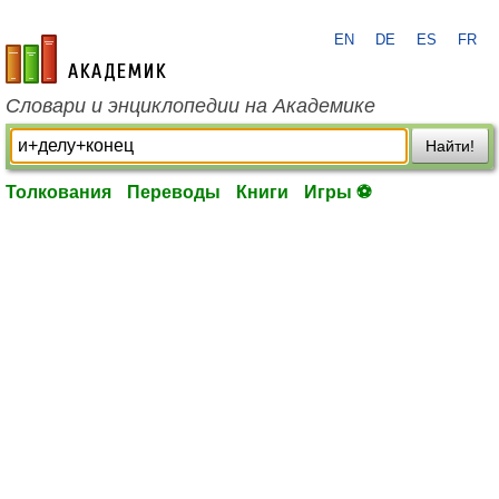
EN
DE
ES
FR
academic.ru
Словари и энциклопедии на Академике
Найти!
Толкования
Переводы
Книги
Игры ⚽