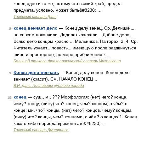
конец одно и то же, потому что всякий край, предел
предмета, условно, может быть&#8230; …
Толковый словарь Даля
конец венчает дело
— Конец делу венец. Ср. Делишки...
8
не совсем покончили. Доделать заехали... Доброе дело...
Всяко дело концом красно ... Мельников. На горах. 2, 4. Ср.
Читатель узнает... повесть... имеющую после раздвинуться
шире и просторнее, по мере приближения к …
Большой толково-фразеологический словарь Михельсона
Конец дело венчает.
— Конец делу венец. Конец дело
9
венчает (красит). См. НАЧАЛО КОНЕЦ …
В.И. Даль. Пословицы русского народа
конец
— сущ., м., ??? Морфология: (нет) чего? конца,
10
чему? концу, (вижу) что? конец, чем? концом, о чём? о
конце; мн. что? концы, (нет) чего? концов, чему? концам,
(вижу) что? концы, чем? концами, о чём? о концах 1. Конец
какого либо периода времени это&#8230; …
Толковый словарь Дмитриева